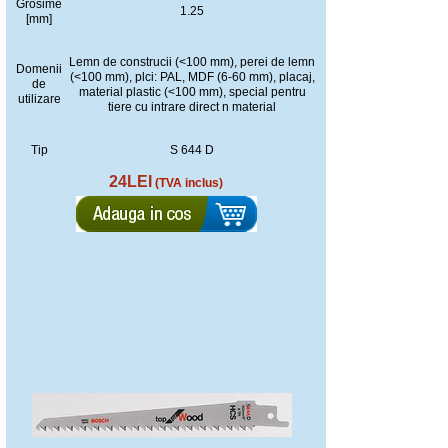
Grosime
1.25
[mm]
Lemn de construcii (<100 mm), perei de lemn
Domenii
(<100 mm), plci: PAL, MDF (6-60 mm), placaj,
de
material plastic (<100 mm), special pentru
utilizare
tiere cu intrare direct n material
Tip
S 644 D
24LEI
(TVA inclus)