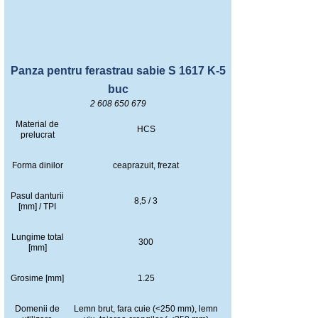
Panza pentru ferastrau sabie S 1617 K-5
buc
2 608 650 679
Material de
HCS
prelucrat
Forma dinilor
ceaprazuit, frezat
Pasul danturii
8,5 / 3
[mm] / TPI
Lungime total
300
[mm]
Grosime [mm]
1.25
Domenii de
Lemn brut, fara cuie (<250 mm), lemn