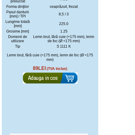
prelucrat
Forma dinţilor
ceaprăzuit, frezat
Pasul danturii
8,5 / 3
[mm] / TPI
Lungime totală
225.0
[mm]
Grosime [mm]
1.25
Domenii de
Lemn brut, fără cuie (<175 mm), lemn
utilizare
de foc (Ø <175 mm)
Tip
S 1111 K
Lemn brut, fără cuie (<175 mm), lemn de foc (Ø <175
mm)
89LEI
(TVA inclus)