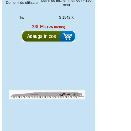
Lemn de foc, lemn umed ( <190
Domenii de utilizare
mm)
Tip
S 1542 K
33LEI
(TVA inclus)