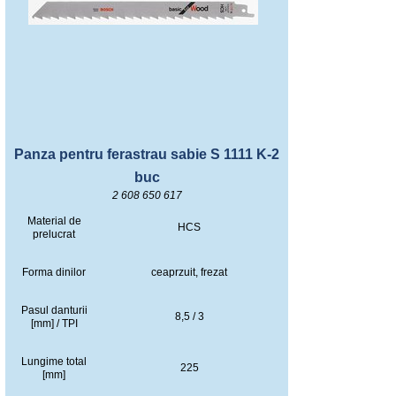
Panza pentru ferastrau sabie S 1111 K-2
buc
2 608 650 617
Material de
HCS
prelucrat
Forma dinilor
ceaprzuit, frezat
Pasul danturii
8,5 / 3
[mm] / TPI
Lungime total
225
[mm]