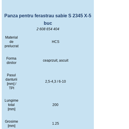
Panza pentru ferastrau sabie S 2345 X-5
buc
2 608 654 404
Material
de
HCS
prelucrat
Forma
ceaprzuit, ascuit
dinilor
Pasul
danturii
2,5-4,3 / 6-10
[mm] /
TPI
Lungime
total
200
[mm]
Grosime
1.25
[mm]