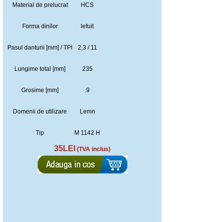
Material de prelucrat
HCS
Forma dinilor
lefuit
Pasul danturii [mm] / TPI
2,3 / 11
Lungime total [mm]
235
Grosime [mm]
.9
Domenii de utilizare
Lemn
Tip
M 1142 H
35LEI
(TVA inclus)