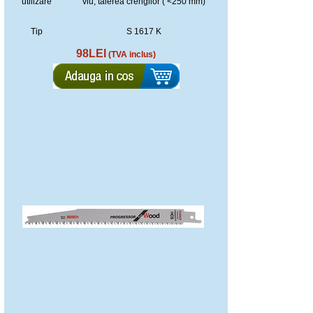
utilizare
viu, taierea crengilor ( <250 mm)
Tip
S 1617 K
98LEI
(TVA inclus)