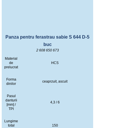
Panza pentru ferastrau sabie S 644 D-5
buc
2 608 650 673
Material
de
HCS
prelucrat
Forma
ceaprzuit, ascuit
dinilor
Pasul
danturii
4,3 / 6
[mm] /
TPI
Lungime
total
150