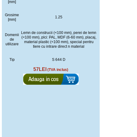
[mm]
Grosime
1.25
[mm]
Lemn de construcii (<100 mm), perei de lemn
Domenii
(<100 mm), plci: PAL, MDF (6-60 mm), placaj,
de
material plastic (<100 mm), special pentru
utilizare
tiere cu intrare direct n material
Tip
S 644 D
57LEI
(TVA inclus)