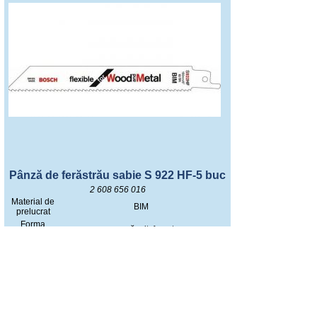
Pânză de ferăstrău sabie S 922 HF-5 buc
2 608 656 016
Material de
BIM
prelucrat
Forma
ceaprăzuit, frezat
dinţilor
Pasul
danturii
2,5 / 10
[mm] / TPI
Lungime
150.0
totală [mm]
Grosime
0.9
[mm]