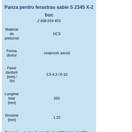
Panza pentru ferastrau sabie S 2345 X-2
buc
2 608 654 403
Material
de
HCS
prelucrat
Forma
ceaprzuit, ascuit
dinilor
Pasul
danturii
2,5-4,3 / 6-10
[mm] /
TPI
Lungime
total
200
[mm]
Grosime
1.25
[mm]