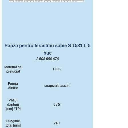
Panza pentru ferastrau sabie S 1531 L-5
buc
2 608 650 676
Material de
HCS
prelucrat
Forma
ceaprzuit, ascuit
dinilor
Pasul
danturii
5 / 5
[mm] / TPI
Lungime
240
total [mm]