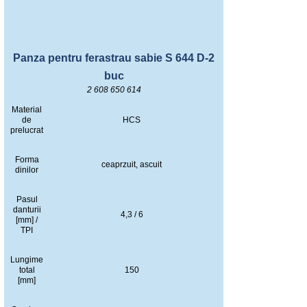
Panza pentru ferastrau sabie S 644 D-2
buc
2 608 650 614
Material
de
HCS
prelucrat
Forma
ceaprzuit, ascuit
dinilor
Pasul
danturii
4,3 / 6
[mm] /
TPI
Lungime
total
150
[mm]