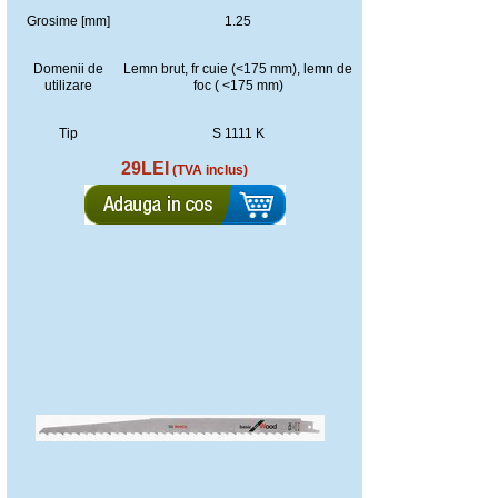
Grosime [mm]
1.25
Domenii de
Lemn brut, fr cuie (<175 mm), lemn de
utilizare
foc ( <175 mm)
Tip
S 1111 K
29LEI
(TVA inclus)