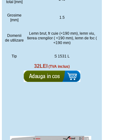
total [mm]
Grosime
1.5
[mm]
Lemn brut, fr cuie (<190 mm), lemn viu,
Domenii
tierea crengilor ( <190 mm), lemn de foc (
de utilizare
<190 mm)
Tip
S 1531 L
32LEI
(TVA inclus)