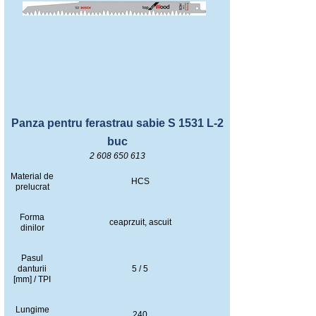
Panza pentru ferastrau sabie S 1531 L-2
buc
2 608 650 613
Material de
HCS
prelucrat
Forma
ceaprzuit, ascuit
dinilor
Pasul
danturii
5 / 5
[mm] / TPI
Lungime
240