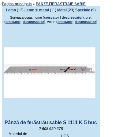
Pagina principala
»
PANZE,FIERASTRAIE SABIE
Lemn
(12)
Lemn si metal
(11)
Metal
(23)
Speciale
(9)
Sorteaza dupa: nume (
crescator
|
descrescator
), pret
(
crescator
|
descrescator
), voturi (
crescator
|
descrescator
)
Pânză de ferăstrău sabie S 1111 K-5 buc
2 608 650 678
Material de
HCS