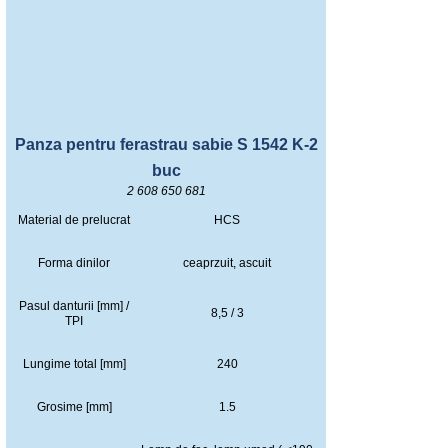
Panza pentru ferastrau sabie S 1542 K-2
buc
2 608 650 681
Material de prelucrat
HCS
Forma dinilor
ceaprzuit, ascuit
Pasul danturii [mm] /
8,5 / 3
TPI
Lungime total [mm]
240
Grosime [mm]
1.5