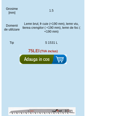
Grosime
1.5
[mm]
Lemn brut, fr cuie (<190 mm), lemn viu,
Domenii
tierea crengilor ( <190 mm), lemn de foc (
de utilizare
<190 mm)
Tip
S 1531 L
75LEI
(TVA inclus)