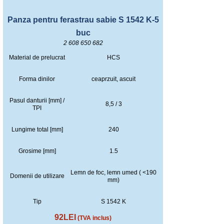
Panza pentru ferastrau sabie S 1542 K-5
buc
2 608 650 682
Material de prelucrat
HCS
Forma dinilor
ceaprzuit, ascuit
Pasul danturii [mm] /
8,5 / 3
TPI
Lungime total [mm]
240
Grosime [mm]
1.5
Lemn de foc, lemn umed ( <190
Domenii de utilizare
mm)
Tip
S 1542 K
92LEI
(TVA inclus)