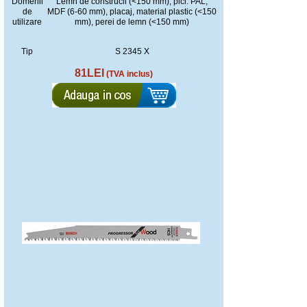
Domenii
Lemn de construcii (<150 mm), plci: PAL,
de
MDF (6-60 mm), placaj, material plastic (<150
utilizare
mm), perei de lemn (<150 mm)
Tip
S 2345 X
81LEI
(TVA inclus)