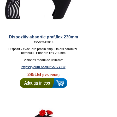
Dispozitiv absortie praf,flex 230mm
19568442014
Dispozitiv evacuare praf in timpul taierii caramizii,
betonului. Prindere flex 230mm
Vizionati modul de utilizare:
https://youtu.be/yUrSo3VYlBk
245LEI
(TVA inclus)