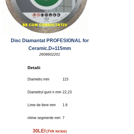
Disc Diamantat PROFESIONAL for
Ceramic,D=115mm
2608602201
Detalii
Diametru mm
115
Diametrul gurii n mm
22,23
Lime de tiere mm
1.6
nlime segmente mm
7
30LEI
(TVA inclus)