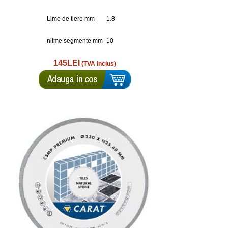
Lime de tiere mm
1.8
nlime segmente mm
10
145LEI
(TVA inclus)