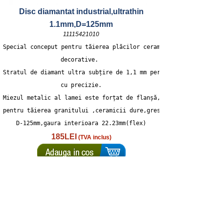
Disc diamantat industrial,ultrathin
1.1mm,D=125mm
11115421010
Special conceput pentru tăierea plăcilor ceramice cu elemente 
decorative. 
Stratul de diamant ultra subțire de 1,1 mm permite tăierea
 cu precizie. 
Miezul metalic al lamei este forțat de flanșă, deci este bun 
pentru tăierea granitului ,ceramicii dure,gresie potelanata
D-125mm,gaura interioara 22.23mm(flex)
185LEI
(TVA inclus)