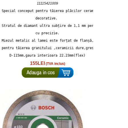
11115421009
Special conceput pentru tăierea plăcilor ceramice cu elemente 
decorative. 
Stratul de diamant ultra subțire de 1,1 mm permite tăierea
 cu precizie. 
Miezul metalic al lamei este forțat de flanșă, deci este bun 
pentru tăierea granitului ,ceramicii dure,gresie potelanata
D-115mm,gaura interioara 22.23mm(flex)
155LEI
(TVA inclus)