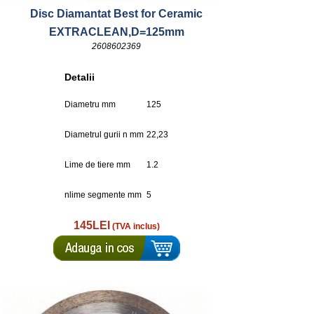
Disc Diamantat Best for Ceramic
EXTRACLEAN,D=125mm
2608602369
Detalii
Diametru mm
125
Diametrul gurii n mm
22,23
Lime de tiere mm
1.2
nlime segmente mm
5
145LEI
(TVA inclus)