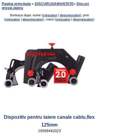
Pagina principala
»
DISCURI,DIAMANTATE
»
Discuri
gresie,piatra
Sorteaza dupa: nume (
crescator
|
descrescator
), pret
(
crescator
|
descrescator
), voturi (
crescator
|
descrescator
)
Dispozitiv pentru taiere canale cablu,flex
125mm
19568442023