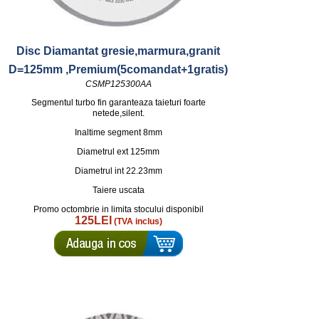
Disc Diamantat gresie,marmura,granit
D=125mm ,Premium(5comandat+1gratis)
CSMP125300AA
Segmentul turbo fin garanteaza taieturi foarte
netede,silent.
Inaltime segment 8mm
Diametrul ext 125mm
Diametrul int 22.23mm
Taiere uscata
Promo octombrie in limita stocului disponibil
125LEI
(TVA inclus)