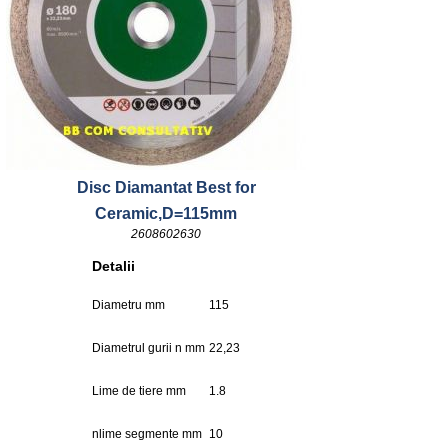
Disc Diamantat Best for
Ceramic,D=115mm
2608602630
Detalii
Diametru mm
115
Diametrul gurii n mm
22,23
Lime de tiere mm
1.8
nlime segmente mm
10