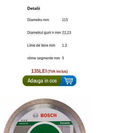
Detalii
Diametru mm
115
Diametrul gurii n mm
22,23
Lime de tiere mm
1.2
nlime segmente mm
5
135LEI
(TVA inclus)