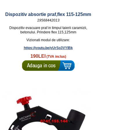
Dispozitiv absortie praf,flex 115-125mm
19568442013
Dispozitiv evacuare praf in timpul taierii caramizii,
betonului. Prindere flex 115,125mm
Vizionati modul de utilizare:
https://youtu.be/yUrSo3VYlBk
190LEI
(TVA inclus)