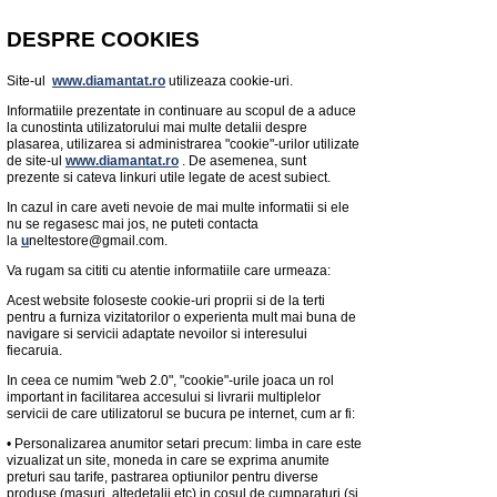
DESPRE COOKIES
Site-ul
www.diamantat.ro
utilizeaza cookie-uri.
Informatiile prezentate in continuare au scopul de a aduce
la cunostinta utilizatorului mai multe detalii despre
plasarea, utilizarea si administrarea "cookie"-urilor utilizate
de site-ul
www.diamantat.ro
. De asemenea, sunt
prezente si cateva linkuri utile legate de acest subiect.
In cazul in care aveti nevoie de mai multe informatii si ele
nu se regasesc mai jos, ne puteti contacta
la
u
neltestore@gmail.com
.
Va rugam sa cititi cu atentie informatiile care urmeaza:
Acest website foloseste cookie-uri proprii si de la terti
pentru a furniza vizitatorilor o experienta mult mai buna de
navigare si servicii adaptate nevoilor si interesului
fiecaruia.
In ceea ce numim
"web 2.0", "
cookie"-urile joaca un rol
important in facilitarea accesului si livrarii multiplelor
servicii de care utilizatorul se bucura pe internet, cum ar fi:
•
Personalizarea anumitor setari precum: limba in care este
vizualizat un site, moneda in care se exprima anumite
preturi sau tarife, pastrarea optiunilor pentru diverse
produse (masuri, altedetalii etc) in cosul de cumparaturi (si