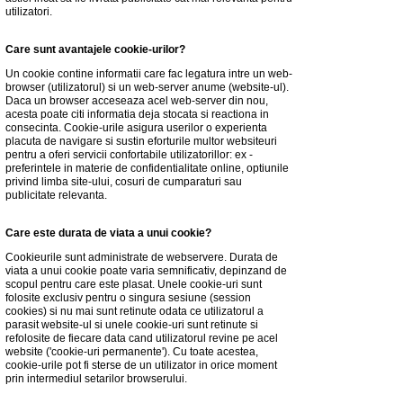
utilizatori.
Care sunt avantajele cookie-urilor?
Un cookie contine informatii care fac legatura intre un web-
browser (utilizatorul) si un web-server anume (website-ul).
Daca un browser acceseaza acel web-server din nou,
acesta poate citi informatia deja stocata si reactiona in
consecinta. Cookie-urile asigura userilor o experienta
placuta de navigare si sustin eforturile multor websiteuri
pentru a oferi servicii confortabile utilizatorillor: ex -
preferintele in materie de confidentialitate online, optiunile
privind limba site-ului, cosuri de cumparaturi sau
publicitate relevanta.
Care este durata de viata a unui cookie?
Cookieurile sunt administrate de webservere. Durata de
viata a unui cookie poate varia semnificativ, depinzand de
scopul pentru care este plasat. Unele cookie-uri sunt
folosite exclusiv pentru o singura sesiune (session
cookies) si nu mai sunt retinute odata ce utilizatorul a
parasit website-ul si unele cookie-uri sunt retinute si
refolosite de fiecare data cand utilizatorul revine pe acel
website ('cookie-uri permanente'). Cu toate acestea,
cookie-urile pot fi sterse de un utilizator in orice moment
prin intermediul setarilor browserului.