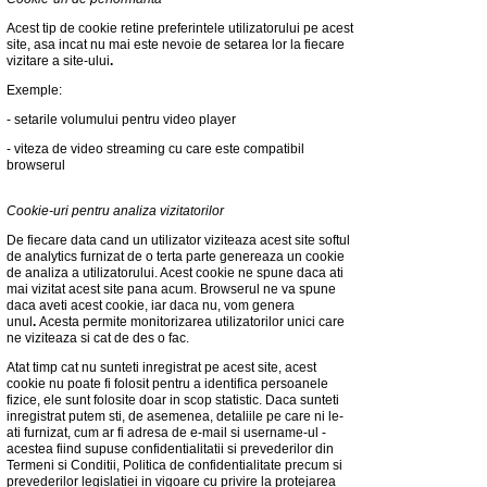
Acest tip de cookie retine preferintele utilizatorului pe acest
site, asa incat nu mai este nevoie de setarea lor la fiecare
vizitare a site-ului
.
Exemple:
- setarile volumului pentru video player
- viteza de video streaming cu care este compatibil
browserul
Cookie-uri pentru analiza vizitatorilor
De fiecare data cand un utilizator viziteaza acest site softul
de analytics furnizat de o terta parte genereaza un cookie
de analiza a utilizatorului. Acest cookie ne spune daca ati
mai vizitat acest site pana acum. Browserul ne va spune
daca aveti acest cookie, iar daca nu, vom genera
unul
.
Acesta permite monitorizarea utilizatorilor unici care
ne viziteaza si cat de des o fac.
Atat timp cat nu sunteti inregistrat pe acest site, acest
cookie nu poate fi folosit pentru a identifica persoanele
fizice, ele sunt folosite doar in scop statistic. Daca sunteti
inregistrat putem sti, de asemenea, detaliile pe care ni le-
ati furnizat, cum ar fi adresa de e-mail si username-ul -
acestea fiind supuse confidentialitatii si prevederilor din
Termeni si Conditii, Politica de confidentialitate precum si
prevederilor legislatiei in vigoare cu privire la protejarea