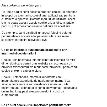
Alte cookie-uri ale tertelor parti
Pe unele pagini, tertii pot seta propriile cookie-uri anonime,
in scopul de a urmari succesul unei aplicatii sau pentru a
customiza o aplicatie. Datorita modului de utilizare, acest
site nu poate accesa aceste cookie-uri, la fel cum tertele
parti nu pot accesa cookie-urile detinute de acest site.
De exemplu, cand distribuiti un articol folosind butonul
pentru retelele sociale aflat pe acest site, acea retea
sociala va inregistra activitatea dvs.
Ce tip de informatii sunt stocate si accesate prin
intermediul cookie-urilor?
Cookie-urile pastreaza informatii intr-un fisier text de mici
dimensiuni care permit unui website sa recunoasca un
browser. Webserverul va recunoaste browserul pana cand
cookie-ul expira sau este sters.
Cookie-ul stocheaza informatii importante care
imbunatatesc experienta de navigare pe Internet ( ex:
setarile limbii in care se doreste accesarea unui site;
pastrarea unui user logat in contul de webmail; securitatea
online banking; pastrarea produselor in cosul de
cumparaturi)
De ce sunt cookie-urile importante pentru Internet?