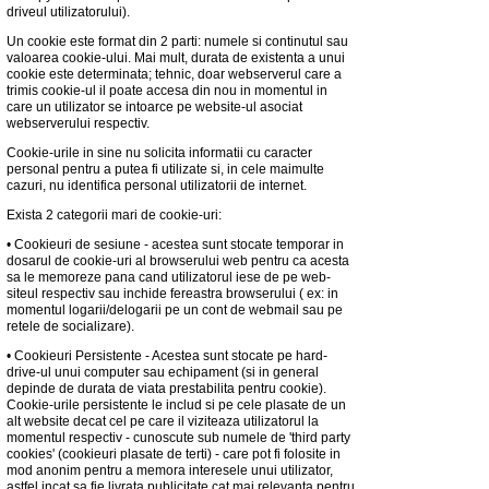
driveul utilizatorului).
Un cookie este format din 2 parti: numele si continutul sau
valoarea cookie-ului. Mai mult, durata de existenta a unui
cookie este determinata; tehnic, doar webserverul care a
trimis cookie-ul il poate accesa din nou in momentul in
care un utilizator se intoarce pe website-ul asociat
webserverului respectiv.
Cookie-urile in sine nu solicita informatii cu caracter
personal pentru a putea fi utilizate si, in cele maimulte
cazuri, nu identifica personal utilizatorii de internet.
Exista 2 categorii mari de cookie-uri:
•
Cookieuri de sesiune - acestea sunt stocate temporar in
dosarul de cookie-uri al browserului web pentru ca acesta
sa le memoreze pana cand utilizatorul iese de pe web-
siteul respectiv sau inchide fereastra browserului ( ex: in
momentul logarii/delogarii pe un cont de webmail sau pe
retele de socializare).
•
Cookieuri Persistente - Acestea sunt stocate pe hard-
drive-ul unui computer sau echipament (si in general
depinde de durata de viata prestabilita pentru cookie).
Cookie-urile persistente le includ si pe cele plasate de un
alt website decat cel pe care il viziteaza utilizatorul la
momentul respectiv - cunoscute sub numele de 'third party
cookies' (cookieuri plasate de terti) - care pot fi folosite in
mod anonim pentru a memora interesele unui utilizator,
astfel incat sa fie livrata publicitate cat mai relevanta pentru