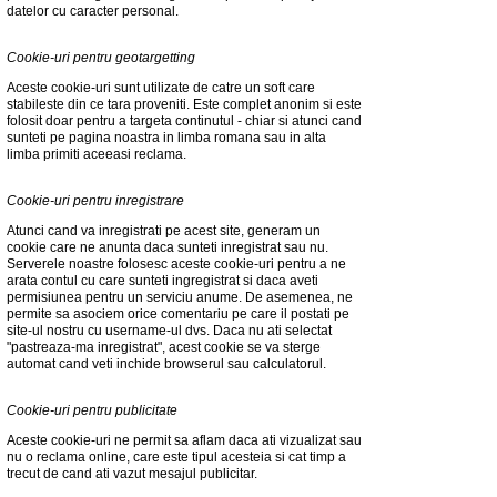
datelor cu caracter personal.
Cookie-uri pentru geotargetting
Aceste cookie-uri sunt utilizate de catre un soft care
stabileste din ce tara proveniti. Este complet anonim si este
folosit doar pentru a targeta continutul - chiar si atunci cand
sunteti pe pagina noastra in limba romana sau in alta
limba primiti aceeasi reclama.
Cookie-uri pentru inregistrare
Atunci cand va inregistrati pe acest site, generam un
cookie care ne anunta daca sunteti inregistrat sau nu.
Serverele noastre folosesc aceste cookie-uri pentru a ne
arata contul cu care sunteti ingregistrat si daca aveti
permisiunea pentru un serviciu anume. De asemenea, ne
permite sa asociem orice comentariu pe care il postati pe
site-ul nostru cu username-ul dvs. Daca nu ati selectat
"pastreaza-ma inregistrat", acest cookie se va sterge
automat cand veti inchide browserul sau calculatorul.
Cookie-uri pentru publicitate
Aceste cookie-uri ne permit sa aflam daca ati vizualizat sau
nu o reclama online, care este tipul acesteia si cat timp a
trecut de cand ati vazut mesajul publicitar.