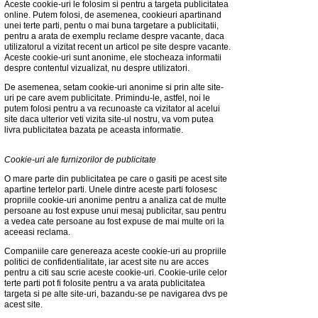
Aceste cookie-uri le folosim si pentru a targeta publicitatea
online. Putem folosi, de asemenea, cookieuri apartinand
unei terte parti, pentu o mai buna targetare a publicitatii,
pentru a arata de exemplu reclame despre vacante, daca
utilizatorul a vizitat recent un articol pe site despre vacante.
Aceste cookie-uri sunt anonime, ele stocheaza informatii
despre contentul vizualizat, nu despre utilizatori.
De asemenea, setam cookie-uri anonime si prin alte site-
uri pe care avem publicitate. Primindu-le, astfel, noi le
putem folosi pentru a va recunoaste ca vizitator al acelui
site daca ulterior veti vizita site-ul nostru, va vom putea
livra publicitatea bazata pe aceasta informatie.
Cookie-uri ale furnizorilor de publicitate
O mare parte din publicitatea pe care o gasiti pe acest site
apartine tertelor parti. Unele dintre aceste parti folosesc
propriile cookie-uri anonime pentru a analiza cat de multe
persoane au fost expuse unui mesaj publicitar, sau pentru
a vedea cate persoane au fost expuse de mai multe ori la
aceeasi reclama.
Companiile care genereaza aceste cookie-uri au propriile
politici de confidentialitate, iar acest site nu are acces
pentru a citi sau scrie aceste cookie-uri. Cookie-urile celor
terte parti pot fi folosite pentru a va arata publicitatea
targeta si pe alte site-uri, bazandu-se pe navigarea dvs pe
acest site.