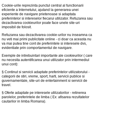
Cookie-urile reprezinta punctul central al functionarii
eficiente a Internetului, ajutand la generarea unei
experiente de navigare prietenoase si adaptata
preferintelor si intereselor fiecarui utilizator. Refuzarea sau
dezactivarea cookieurilor poate face unele site-uri
imposibil de folosit.
Refuzarea sau dezactivarea cookie-urilor nu inseamna ca
nu veti mai primi publicitate online - ci doar ca aceasta nu
va mai putea tine cont de preferintele si interesele dvs,
evidentiate prin comportamentul de navigare.
Exemple de intrebuintari importante ale cookieurilor ( care
nu necesita autentificarea unui utilizator prin intermediul
unui cont):
§ Continut si servicii adaptate preferintelor utilizatorului -
categorii de stiri, vreme, sport, harti, servicii publice si
guvernamentale, site-uri de entertainment si servicii de
travel.
§ Oferte adaptate pe interesele utilizatorilor - retinerea
parolelor, preferintele de limba ( Ex: afisarea rezultatelor
cautarilor in limba Romana).
§ Retinerea filtrelor de protectie a copiilor privind continutul
pe Internet (optiuni family mode,functii de safe search).
§ Limitarea frecventei de difuzare a reclamelor - limitarea
numarului de afisari a unei reclame pentru un anumit