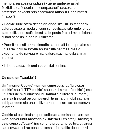
memorarea acestor optiuni) - generandu-se astfel
flexibilitatea "cosului de cumparaturi" (accesarea
preferintelor vechi prin accesarea butonului "inainte" si
"inapoi")
•
Cookie-urile ofera detinatorilor de site-uri un feedback
valoros asupra modului cum sunt utilizate site-urile lor de
catre utilizatori, astfel incat sa le poata face si mai eficiente
si mai accesibile pentru utilizatori.
•
Permit aplicatiilor multimedia sau de alt tip de pe alte site-
uri sa fie incluse intr-un anumit site pentru a crea o
experienta de navigare mai valoroasa, mai utila si mai
placuta;
•
Imbunatatesc eficienta publicitatii online.
Ce este un "cookie"?
Un "Internet Cookie" (termen cunoscut si ca "browser
cookie" sau "HTTP cookie" sau pur si simplu"cookie" ) este
un fisier de mici dimensiuni, format din litere si numere,
care va fi stocat pe computerul, terminalul mobil sau alte
echipamente ale unui utilizator de pe care se acceseaza
Internetul.
Cookie-ul este instalat prin solicitarea emisa de catre un
web-server unui browser (ex: Internet Explorer, Chrome) si
este complet "pasiv" (nu contine programe software, virusi
sau spyware si nu poate accesa informatiile de pe hard