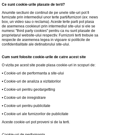
Ce sunt cookie-urile plasate de terti?
Anumite sectiuni de continut de pe unele site-uri pot fi
furnizate prin intermediul unor terte parti/furnizori (ex: news
box, un video sau o reclama). Aceste terte parti pot plasa
de asemenea cookieuri prin intermediul site-ului si ele se
numesc "third party cookies" pentru ca nu sunt plasate de
proprietarul website-ului respectiv. Furnizorii terti trebuie sa
respecte de asemenea legea in vigoare si politicile de
confidentialitate ale detinatorului site-ului.
Cum sunt folosite cookie-urile de catre acest site
O vizita pe acest site poate plasa cookie-uri in scopuri de:
•
Cookie-uri de performanta a site-ului
•
Cookie-uri de analiza a vizitatorilor
•
Cookie-uri pentru geotargetting
•
Cookie-uri de inregistrare
•
Cookie-uri pentru publicitate
•
Cookie-uri ale furnizorilor de publicitate
Aceste cookie-uri pot proveni si de la terti.
Cookie-uri de performanta