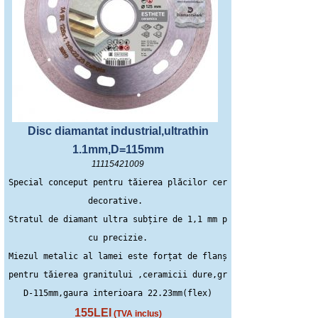
Disc diamantat industrial,ultrathin
1.1mm,D=115mm
11115421009
Special conceput pentru tăierea plăcilor ceramice cu elemente 
decorative. 
Stratul de diamant ultra subțire de 1,1 mm permite tăierea
 cu precizie. 
Miezul metalic al lamei este forțat de flanșă, deci este bun 
pentru tăierea granitului ,ceramicii dure,gresie potelanata
D-115mm,gaura interioara 22.23mm(flex)
155LEI
(TVA inclus)