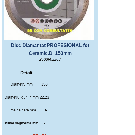
Disc Diamantat PROFESIONAL for
Ceramic,D=150mm
2608602203
Detalii
Diametru mm
150
Diametrul gurii n mm
22,23
Lime de tiere mm
1.6
nlime segmente mm
7