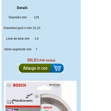
Detalii
Diametru mm
125
Diametrul gurii n mm
22,23
Lime de tiere mm
1.6
nlime segmente mm
7
35LEI
(TVA inclus)