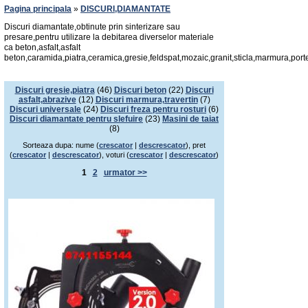
Pagina principala
»
DISCURI,DIAMANTATE
Discuri diamantate,obtinute prin sinterizare sau
presare,pentru utilizare la debitarea diverselor materiale
ca beton,asfalt,asfalt
beton,caramida,piatra,ceramica,gresie,feldspat,mozaic,granit,sticla,marmura,port
Discuri gresie,piatra
(46)
Discuri beton
(22)
Discuri
asfalt,abrazive
(12)
Discuri marmura,travertin
(7)
Discuri universale
(24)
Discuri freza pentru rosturi
(6)
Discuri diamantate pentru slefuire
(23)
Masini de taiat
(8)
Sorteaza dupa: nume (
crescator
|
descrescator
), pret
(
crescator
|
descrescator
), voturi (
crescator
|
descrescator
)
1
2
urmator >>