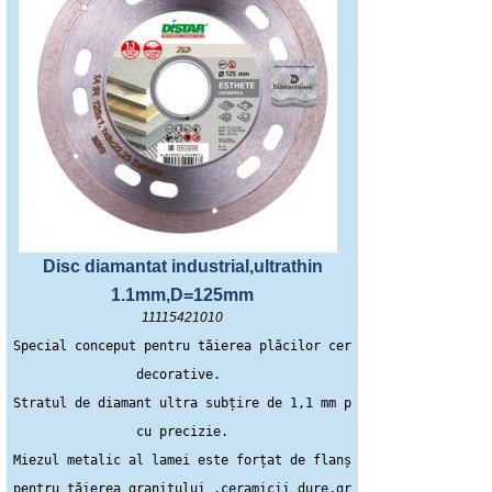
Disc diamantat industrial,ultrathin
1.1mm,D=125mm
11115421010
Special conceput pentru tăierea plăcilor ceramice cu elemente 
decorative. 
Stratul de diamant ultra subțire de 1,1 mm permite tăierea
 cu precizie. 
Miezul metalic al lamei este forțat de flanșă, deci este bun 
pentru tăierea granitului ,ceramicii dure,gresie potelanata