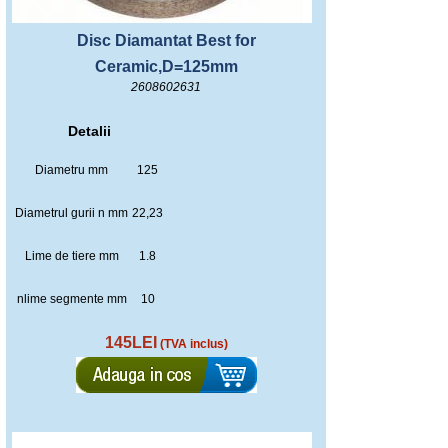
Disc Diamantat Best for
Ceramic,D=125mm
2608602631
Detalii
Diametru mm
125
Diametrul gurii n mm
22,23
Lime de tiere mm
1.8
nlime segmente mm
10
145LEI
(TVA inclus)