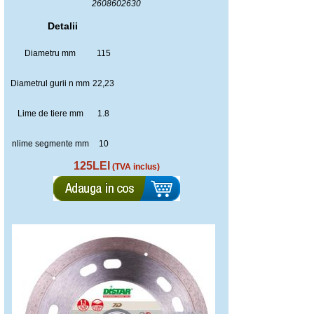
2608602630
Detalii
Diametru mm
115
Diametrul gurii n mm
22,23
Lime de tiere mm
1.8
nlime segmente mm
10
125LEI
(TVA inclus)