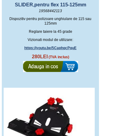
SLIDER,pentru flex 115-125mm
19568442113
Dispozitiv pentru polizoare unghiulare de 115 sau
125mm
Reglare taiere la 45 grade
Vizionati modul de utilizare:
https://youtu.be/5CaphqcPguE
280LEI
(TVA inclus)