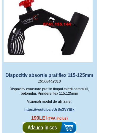
Dispozitiv absortie praf,flex 115-125mm
19568442013
Dispozitiv evacuare praf in timpul taierii caramizii,
betonului. Prindere flex 115,125mm
Vizionati modul de utilizare:
https://youtu.be/yUrSo3VYlBk
190LEI
(TVA inclus)