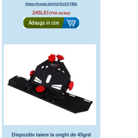
https://youtu.be/yUrSo3VYlBk
245LEI
(TVA inclus)
Dispozitiv taiere la unghi de 45grd