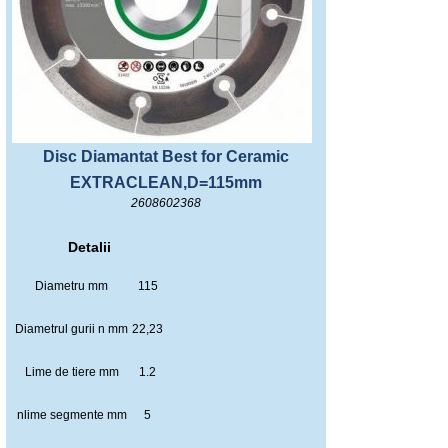
Disc Diamantat Best for Ceramic
EXTRACLEAN,D=115mm
2608602368
Detalii
Diametru mm
115
Diametrul gurii n mm
22,23
Lime de tiere mm
1.2
nlime segmente mm
5