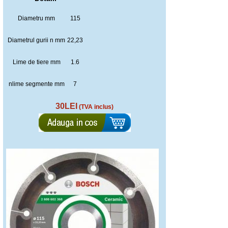
Diametru mm
115
Diametrul gurii n mm
22,23
Lime de tiere mm
1.6
nlime segmente mm
7
30LEI
(TVA inclus)