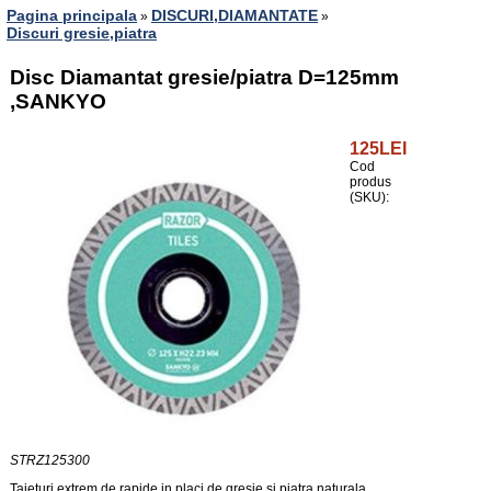
Pagina principala
DISCURI,DIAMANTATE
»
»
Discuri gresie,piatra
Disc Diamantat gresie/piatra D=125mm
,SANKYO
125LEI
Cod
produs
(SKU):
STRZ125300
Taieturi extrem de rapide in placi de gresie si piatra naturala.