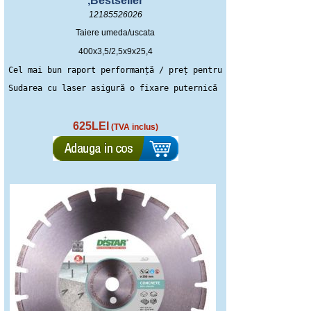
,Bestseller
12185526026
Taiere umeda/uscata
400x3,5/2,5x9x25,4
Cel mai bun raport performanță / preț pentru tăierea betonului
Sudarea cu laser asigură o fixare puternică a segmentelor
625LEI
(TVA inclus)