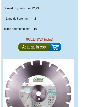
Diametrul gurii n mm
22,23
Lime de tiere mm
2
nlime segmente mm
10
90LEI
(TVA inclus)