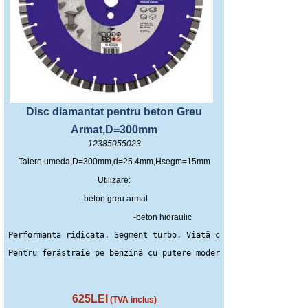
Disc diamantat pentru beton Greu
Armat,D=300mm
12385055023
Taiere umeda,D=300mm,d=25.4mm,Hsegm=15mm
Utilizare:
-beton greu armat
-beton hidraulic
Performanta ridicata. Segment turbo. Viață cu resurse ridicate
Pentru ferăstraie pe benzină cu putere moderată (până la 12 kW
625LEI
(TVA inclus)