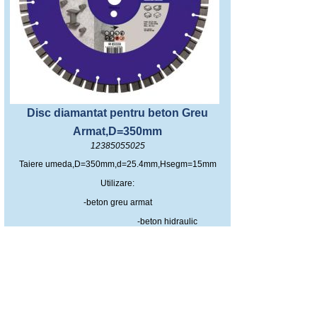
Disc diamantat pentru beton Greu
Armat,D=350mm
12385055025
Taiere umeda,D=350mm,d=25.4mm,Hsegm=15mm
Utilizare:
-beton greu armat
-beton hidraulic
Performanta ridicata. Segment turbo. Viață cu resurse ridicate
Pentru ferăstraie pe benzină cu putere moderată (până la 12 kW
825LEI
(TVA inclus)