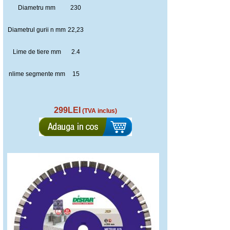
Diametru mm
230
Diametrul gurii n mm
22,23
Lime de tiere mm
2.4
nlime segmente mm
15
299LEI
(TVA inclus)