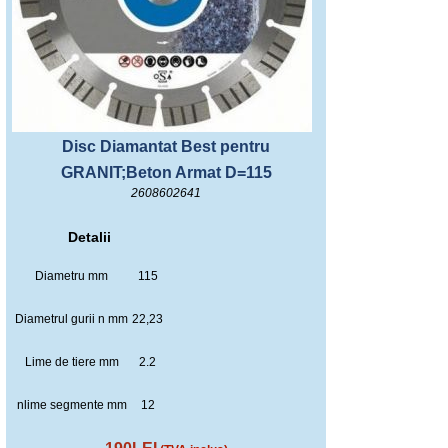
Disc Diamantat Best pentru
GRANIT;Beton Armat D=115
2608602641
Detalii
Diametru mm
115
Diametrul gurii n mm
22,23
Lime de tiere mm
2.2
nlime segmente mm
12