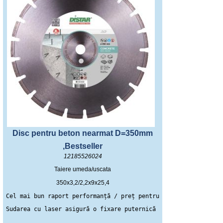
Disc pentru beton nearmat D=350mm
,Bestseller
12185526024
Taiere umeda/uscata
350x3,2/2,2x9x25,4
Cel mai bun raport performanță / preț pentru tăierea betonului
Sudarea cu laser asigură o fixare puternică a segmentelor