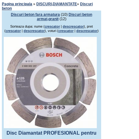
Pagina principala
»
DISCURI,DIAMANTATE
»
Discuri
beton
Discuri beton fara armatura
(10)
Discuri beton
armat,granit
(12)
Sorteaza dupa: nume (
crescator
|
descrescator
), pret
(
crescator
|
descrescator
), voturi (
crescator
|
descrescator
)
Disc Diamantat PROFESIONAL pentru