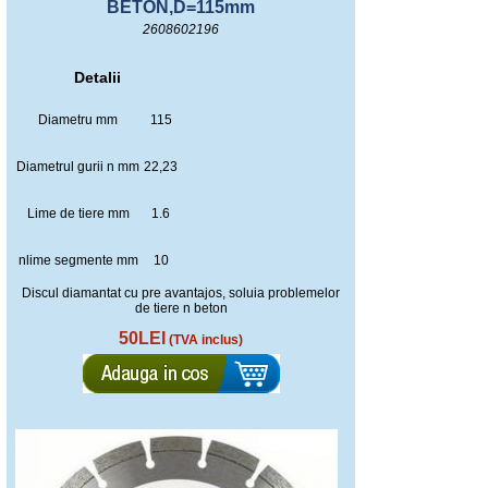
BETON,D=115mm
2608602196
Detalii
Diametru mm
115
Diametrul gurii n mm
22,23
Lime de tiere mm
1.6
nlime segmente mm
10
Discul diamantat cu pre avantajos, soluia problemelor
de tiere n beton
50LEI
(TVA inclus)