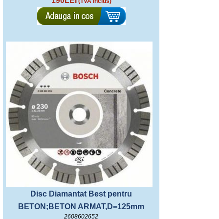
190LEI
(TVA inclus)
Disc Diamantat Best pentru
BETON;BETON ARMAT,D=125mm
2608602652