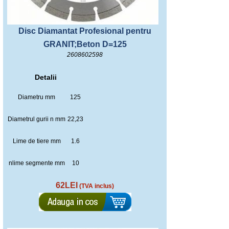
Disc Diamantat Profesional pentru
GRANIT;Beton D=125
2608602598
Detalii
Diametru mm
125
Diametrul gurii n mm
22,23
Lime de tiere mm
1.6
nlime segmente mm
10
62LEI
(TVA inclus)