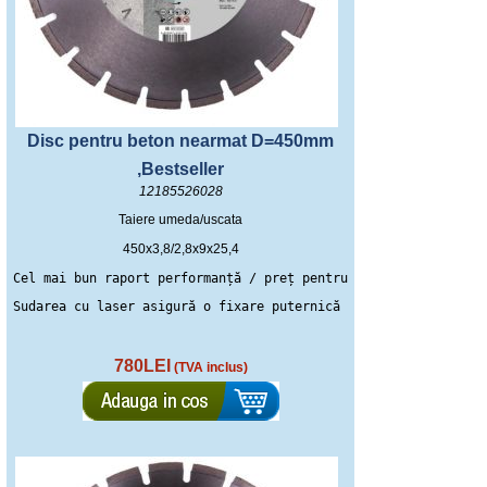
Disc pentru beton nearmat D=450mm
,Bestseller
12185526028
Taiere umeda/uscata
450x3,8/2,8x9x25,4
Cel mai bun raport performanță / preț pentru tăierea betonului
Sudarea cu laser asigură o fixare puternică a segmentelor
780LEI
(TVA inclus)