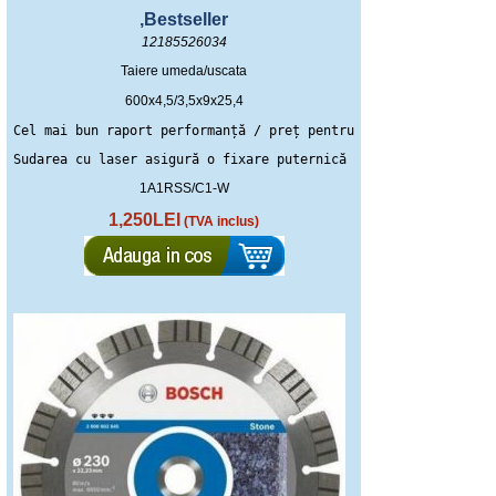
,Bestseller
12185526034
Taiere umeda/uscata
600x4,5/3,5x9x25,4
Cel mai bun raport performanță / preț pentru tăierea betonului
Sudarea cu laser asigură o fixare puternică a segmentelor
1A1RSS/C1-W
1,250LEI
(TVA inclus)