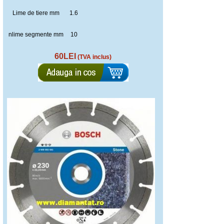
Lime de tiere mm
1.6
nlime segmente mm
10
60LEI
(TVA inclus)