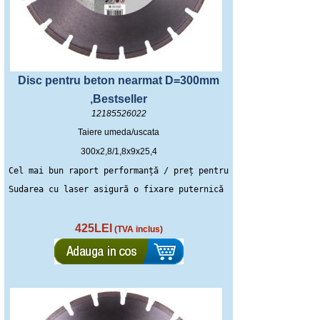
Disc pentru beton nearmat D=300mm
,Bestseller
12185526022
Taiere umeda/uscata
300x2,8/1,8x9x25,4
Cel mai bun raport performanță / preț pentru tăierea betonului
Sudarea cu laser asigură o fixare puternică a segmentelor
425LEI
(TVA inclus)