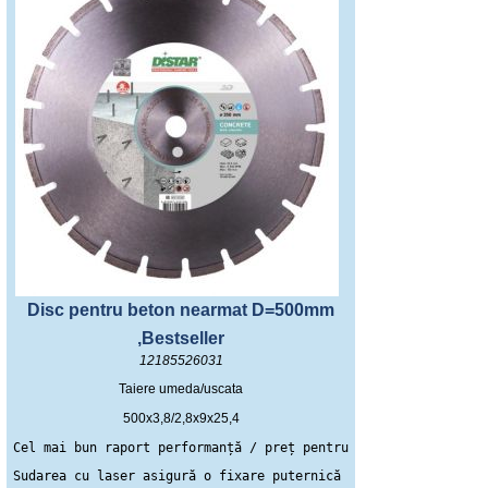
Disc pentru beton nearmat D=500mm
,Bestseller
12185526031
Taiere umeda/uscata
500x3,8/2,8x9x25,4
Cel mai bun raport performanță / preț pentru tăierea betonului
Sudarea cu laser asigură o fixare puternică a segmentelor