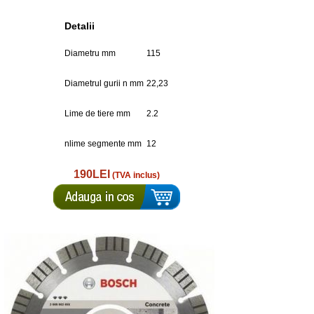
Detalii
Diametru mm
115
Diametrul gurii n mm
22,23
Lime de tiere mm
2.2
nlime segmente mm
12
190LEI
(TVA inclus)