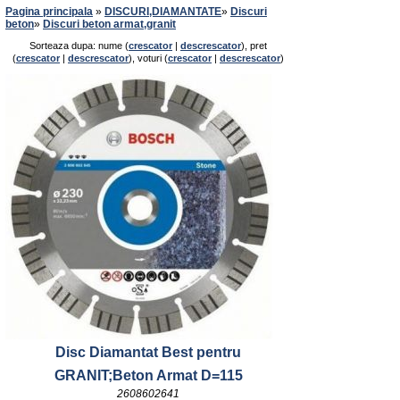
Pagina principala
»
DISCURI,DIAMANTATE
»
Discuri
beton
»
Discuri beton armat,granit
Sorteaza dupa: nume (
crescator
|
descrescator
), pret
(
crescator
|
descrescator
), voturi (
crescator
|
descrescator
)
Disc Diamantat Best pentru
GRANIT;Beton Armat D=115
2608602641