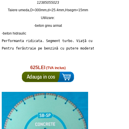
12385055023
Taiere umeda,D=300mm,d=25.4mm,Hsegm=15mm
Utilizare:
-beton greu armat
-beton hidraulic
Performanta ridicata. Segment turbo. Viață cu resurse ridicate.
Pentru ferăstraie pe benzină cu putere moderată (până la 12 kW)
625LEI
(TVA inclus)