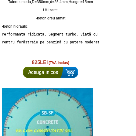
Taiere umeda,D=350mm,d=25.4mm,Hsegm=15mm
Utilizare:
-beton greu armat
-beton hidraulic
Performanta ridicata. Segment turbo. Viață cu resurse ridicate.
Pentru ferăstraie pe benzină cu putere moderată (până la 12 kW)
825LEI
(TVA inclus)