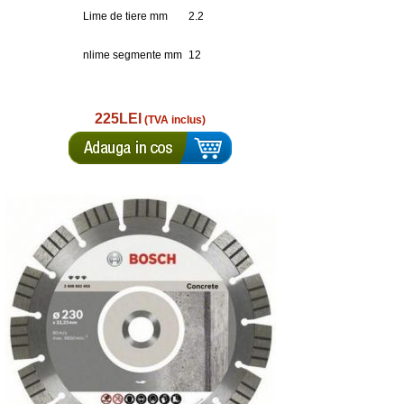
Lime de tiere mm
2.2
nlime segmente mm
12
225LEI
(TVA inclus)