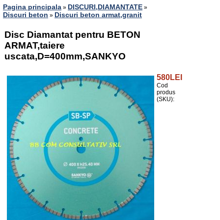
Pagina principala
DISCURI,DIAMANTATE
»
»
Discuri beton
Discuri beton armat,granit
»
Disc Diamantat pentru BETON
ARMAT,taiere
uscata,D=400mm,SANKYO
580LEI
Cod
produs
(SKU):