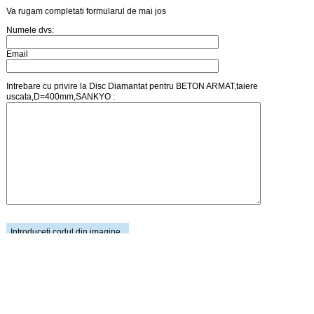
Va rugam completati formularul de mai jos
Numele dvs:
Email
Intrebare cu privire la Disc Diamantat pentru BETON ARMAT,taiere
uscata,D=400mm,SANKYO :
Introduceti codul din imagine