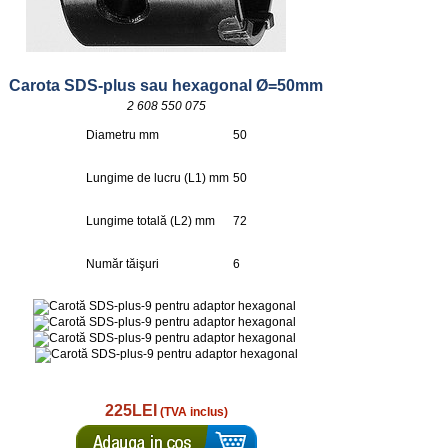
Carota SDS-plus sau hexagonal Ø=50mm
2 608 550 075
Diametru mm
50
Lungime de lucru (L1) mm
50
Lungime totală (L2) mm
72
Număr tăişuri
6
225LEI
(TVA inclus)