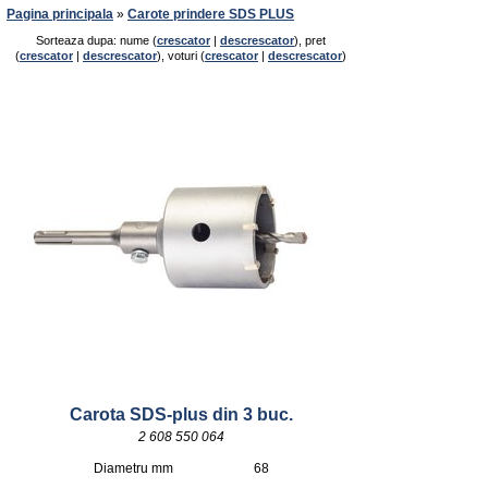
Pagina principala
»
Carote prindere SDS PLUS
Sorteaza dupa: nume (
crescator
|
descrescator
), pret
(
crescator
|
descrescator
), voturi (
crescator
|
descrescator
)
Carota SDS-plus din 3 buc.
2 608 550 064
Diametru mm
68