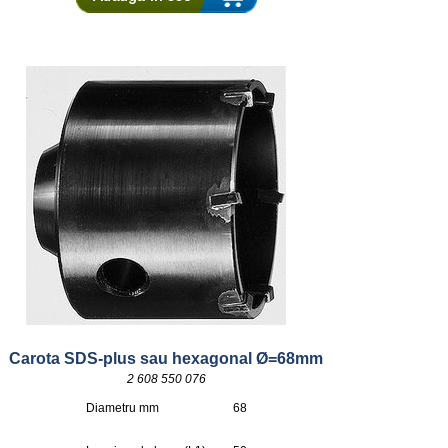
Carota SDS-plus sau hexagonal Ø=68mm
2 608 550 076
Diametru mm
68