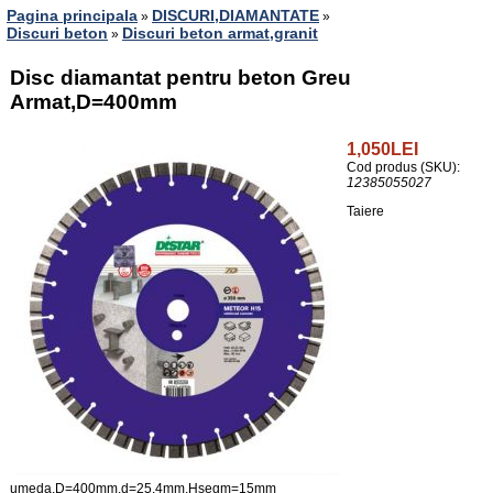
Pagina principala
DISCURI,DIAMANTATE
»
»
Discuri beton
Discuri beton armat,granit
»
Disc diamantat pentru beton Greu
Armat,D=400mm
1,050LEI
Cod produs (SKU):
12385055027
Taiere
umeda,D=400mm,d=25.4mm,Hsegm=15mm