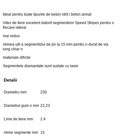
Ideal pentru toate tipurile de beton ntrit i beton armat
Vitez de tiere excelent datorit segmentelor Speed Stripes pentru o
frecare lateral
mai redus
nlimea util a segmentului de pn la 15 mm pentru o durat de via
lung chiar n
materiale dificile
Segmentele diamantate sunt sudate cu laser
Detalii
Diametru mm
230
Diametrul gurii n mm
22,23
Lime de tiere mm
2.4
nlime segmente mm
15