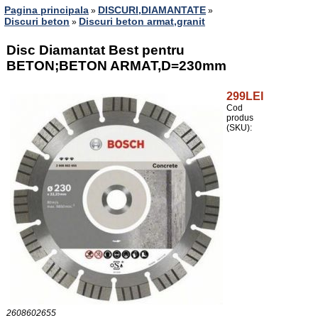
Pagina principala
DISCURI,DIAMANTATE
»
»
Discuri beton
Discuri beton armat,granit
»
Disc Diamantat Best pentru
BETON;BETON ARMAT,D=230mm
299LEI
Cod
produs
(SKU):
2608602655