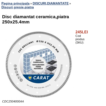
Pagina principala
DISCURI,DIAMANTATE
»
»
Discuri gresie,piatra
Disc diamantat ceramica,piatra
250x25.4mm
245LEI
Cod
produs
(SKU):
CDC2504000AA