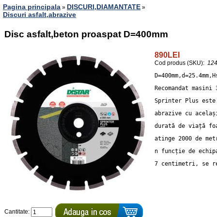
Pagina principala
DISCURI,DIAMANTATE
»
»
Discuri asfalt,abrazive
Disc asfalt,beton proaspat D=400mm
890LEI
Cod produs (SKU):
12
D=400mm,d=25.4mm,H
Recomandat masini 
Sprinter Plus este
abrazive cu acelaș
durată de viață fo
atinge 2000 de met
n funcție de echip
7 centimetri, se r
Cantitate: