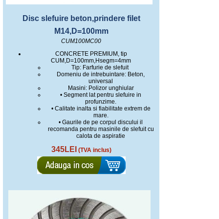
Disc slefuire beton,prindere filet
M14,D=100mm
CUM100MC00
CONCRETE PREMIUM, tip
CUM,D=100mm,Hsegm=4mm
Tip: Farfurie de slefuit
Domeniu de intrebuintare: Beton,
universal
Masini: Polizor unghiular
• Segment lat pentru slefuire in
profunzime.
• Calitate inalta si fiabilitate extrem de
mare.
• Gaurile de pe corpul discului il
recomanda pentru masinile de slefuit cu
calota de aspiratie
345LEI
(TVA inclus)