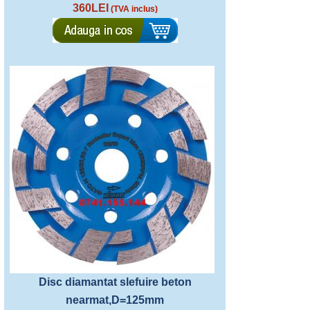
360LEI
(TVA inclus)
Disc diamantat slefuire beton
nearmat,D=125mm