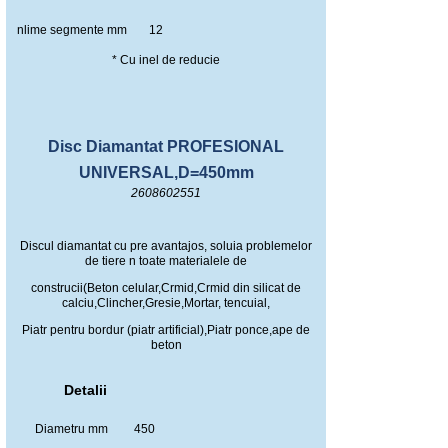
nlime segmente mm
12
* Cu inel de reducie
Disc Diamantat PROFESIONAL
UNIVERSAL,D=450mm
2608602551
Discul diamantat cu pre avantajos, soluia problemelor
de tiere n toate materialele de
construcii(Beton celular,Crmid,Crmid din silicat de
calciu,Clincher,Gresie,Mortar, tencuial,
Piatr pentru bordur (piatr artificial),Piatr ponce,ape de
beton
Detalii
Diametru mm
450