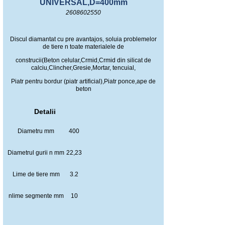
UNIVERSAL,D=400mm
2608602550
Discul diamantat cu pre avantajos, soluia problemelor
de tiere n toate materialele de
construcii(Beton celular,Crmid,Crmid din silicat de
calciu,Clincher,Gresie,Mortar, tencuial,
Piatr pentru bordur (piatr artificial),Piatr ponce,ape de
beton
Detalii
Diametru mm
400
Diametrul gurii n mm
22,23
Lime de tiere mm
3.2
nlime segmente mm
10