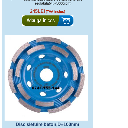
reglabila(vit <5000rpm)
245LEI
(TVA inclus)
Disc slefuire beton,D=100mm