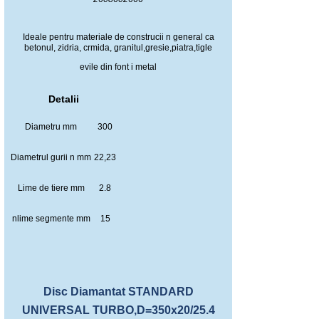
Ideale pentru materiale de construcii n general ca
betonul, zidria, crmida, granitul,gresie,piatra,tigle
evile din font i metal
Detalii
Diametru mm
300
Diametrul gurii n mm
22,23
Lime de tiere mm
2.8
nlime segmente mm
15
Disc Diamantat STANDARD
UNIVERSAL TURBO,D=350x20/25.4