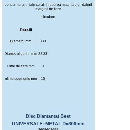
pentru margini tiate curat, fr ruperea materialului, datorit
marginii de tiere
circulare
Detalii
Diametru mm
300
Diametrul gurii n mm
22,23
Lime de tiere mm
3
nlime segmente mm
15
Disc Diamantat Best
UNIVERSALE+METAL,D=300mm
2608602666