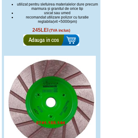
utilizat pentru slefuirea materialelor dure precum
marmura și granitul de orice tip
uscat sau umed
recomandat utilizare polizor cu turatie
reglabila(vit <5000rpm)
245LEI
(TVA inclus)