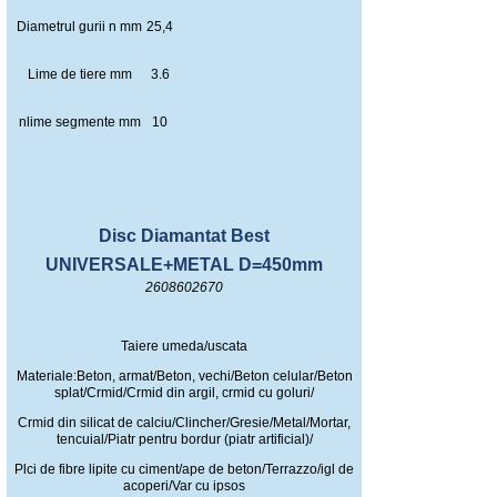
Diametrul gurii n mm
25,4
Lime de tiere mm
3.6
nlime segmente mm
10
Disc Diamantat Best
UNIVERSALE+METAL D=450mm
2608602670
Taiere umeda/uscata
Materiale:Beton, armat/Beton, vechi/Beton celular/Beton
splat/Crmid/Crmid din argil, crmid cu goluri/
Crmid din silicat de calciu/Clincher/Gresie/Metal/Mortar,
tencuial/Piatr pentru bordur (piatr artificial)/
Plci de fibre lipite cu ciment/ape de beton/Terrazzo/igl de
acoperi/Var cu ipsos