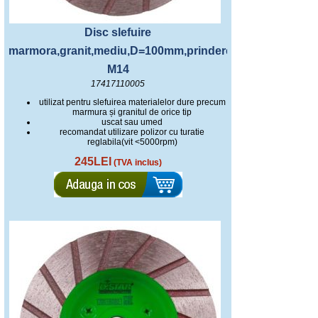
Disc slefuire
marmora,granit,mediu,D=100mm,prindere
M14
17417110005
utilizat pentru slefuirea materialelor dure precum
marmura și granitul de orice tip
uscat sau umed
recomandat utilizare polizor cu turatie
reglabila(vit <5000rpm)
245LEI
(TVA inclus)