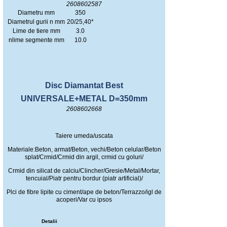
2608602587
Diametru mm
350
Diametrul gurii n mm
20/25,40*
Lime de tiere mm
3.0
nlime segmente mm
10.0
Disc Diamantat Best
UNIVERSALE+METAL D=350mm
2608602668
Taiere umeda/uscata
Materiale:Beton, armat/Beton, vechi/Beton celular/Beton
splat/Crmid/Crmid din argil, crmid cu goluri/
Crmid din silicat de calciu/Clincher/Gresie/Metal/Mortar,
tencuial/Piatr pentru bordur (piatr artificial)/
Plci de fibre lipite cu ciment/ape de beton/Terrazzo/igl de
acoperi/Var cu ipsos
Detalii