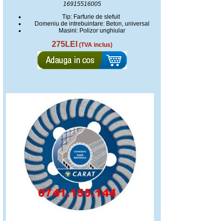
16915516005
Tip: Farfurie de slefuit
Domeniu de intrebuintare: Beton, universal
Masini: Polizor unghiular
275LEI
(TVA inclus)