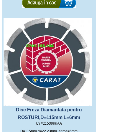
Disc Freza Diamantata pentru
ROSTURI,D=115mm L=6mm
CTP1153000AA
D=115mm d=22.23mm latime=6mm