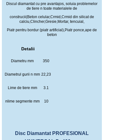
Discul diamantat cu pre avantajos, soluia problemelor
de tiere n toate materialele de
construcii(Beton celular,Crmid,Crmid din silicat de
calciu,Clincher,Gresie,Mortar, tencuial,
Piatr pentru bordur (piatr artificial),Piatr ponce,ape de
beton
Detalii
Diametru mm
350
Diametrul gurii n mm
22,23
Lime de tiere mm
3.1
nlime segmente mm
10
Disc Diamantat PROFESIONAL