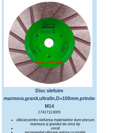
Disc slefuire
marmora,granit,ultrafin,D=100mm,prindere
M14
17417113005
utilizat pentru slefuirea materialelor dure precum
marmura și granitul de orice tip
uscat
recomandat utilizare polizor cu turatie