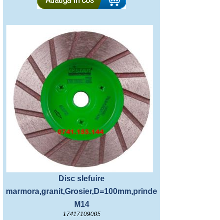
Disc slefuire
marmora,granit,Grosier,D=100mm,prindere
M14
17417109005