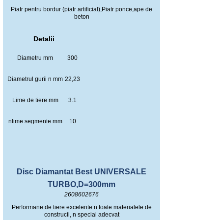
Piatr pentru bordur (piatr artificial),Piatr ponce,ape de
beton
Detalii
Diametru mm
300
Diametrul gurii n mm
22,23
Lime de tiere mm
3.1
nlime segmente mm
10
Disc Diamantat Best UNIVERSALE
TURBO,D=300mm
2608602676
Performane de tiere excelente n toate materialele de
construcii, n special adecvat