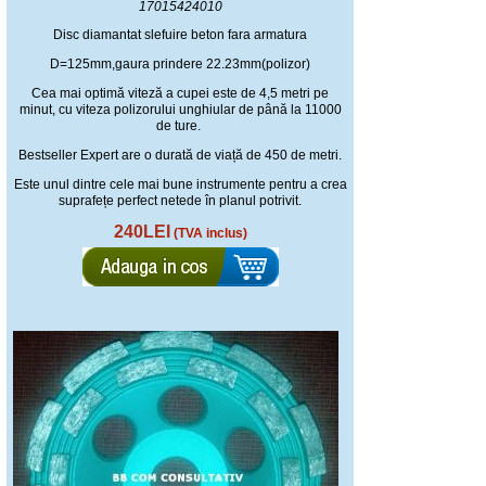
17015424010
Disc diamantat slefuire beton fara armatura
D=125mm,gaura prindere 22.23mm(polizor)
Cea mai optimă viteză a cupei este de 4,5 metri pe
minut, cu viteza polizorului unghiular de până la 11000
de ture.
Bestseller Expert are o durată de viață de 450 de metri.
Este unul dintre cele mai bune instrumente pentru a crea
suprafețe perfect netede în planul potrivit.
240LEI
(TVA inclus)