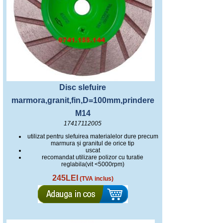
Disc slefuire
marmora,granit,fin,D=100mm,prindere
M14
17417112005
utilizat pentru slefuirea materialelor dure precum
marmura și granitul de orice tip
uscat
recomandat utilizare polizor cu turatie
reglabila(vit <5000rpm)
245LEI
(TVA inclus)