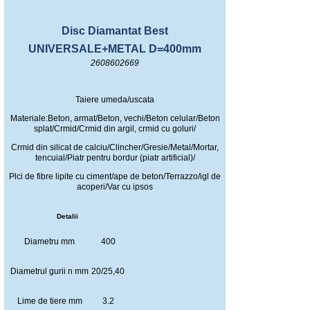
Disc Diamantat Best
UNIVERSALE+METAL D=400mm
2608602669
Taiere umeda/uscata
Materiale:Beton, armat/Beton, vechi/Beton celular/Beton
splat/Crmid/Crmid din argil, crmid cu goluri/
Crmid din silicat de calciu/Clincher/Gresie/Metal/Mortar,
tencuial/Piatr pentru bordur (piatr artificial)/
Plci de fibre lipite cu ciment/ape de beton/Terrazzo/igl de
acoperi/Var cu ipsos
Detalii
Diametru mm
400
Diametrul gurii n mm
20/25,40
Lime de tiere mm
3.2