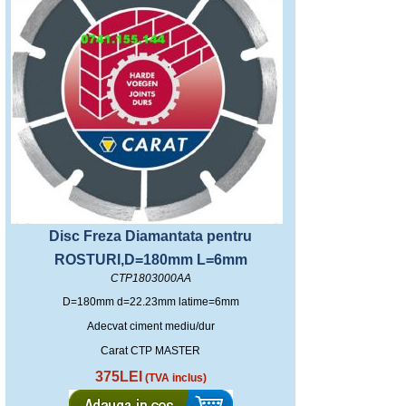
Disc Freza Diamantata pentru
ROSTURI,D=180mm L=6mm
CTP1803000AA
D=180mm d=22.23mm latime=6mm
Adecvat ciment mediu/dur
Carat CTP MASTER
375LEI
(TVA inclus)