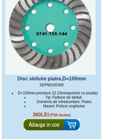
Disc slefuire piatra,D=100mm
SDPW100300
D=100mm,prindere 22.23mm(polizor cu piulita)
Tip: Farfurie de slefuit
Domeniu de intrebuintare: Piatra
Masini: Polizor unghiular
360LEI
(TVA inclus)