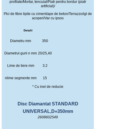
profilate/Mortar, tencuial/Piatr pentru bordur (piatr
artificial)/
Plci de fibre lipite cu ciment/ape de beton/Terrazzo/igl de
acoperi/Var cu ipsos
Detalii
Diametru mm
350
Diametrul gurii n mm
20/25,40
Lime de tiere mm
3.2
nlime segmente mm
15
* Cu inel de reducie
Disc Diamantat STANDARD
UNIVERSAL,D=350mm
2608602549