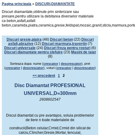
Pagina principala
»
DISCURI,DIAMANTATE
Discuri diamantate,obtinute prin sinterizare sau
presare,pentru utilizare la debitarea diverselor materiale
ca beton,asfalt,asfalt
beton,caramida,piatra,ceramica,gresie,feldspat,mozaic,granit,sticla,marmura,port
Discuri gresie,piatra
(46)
Discuri beton
(22)
Discuri
asfalt,abrazive
(12)
Discuri marmura,travertin
(7)
Discuri universale
(24)
Discuri freza pentru rosturi
(6)
Discuri diamantate pentru slefuire
(23)
Masini de taiat
(8)
Sorteaza dupa: nume (
crescator
|
descrescator
), pret
(
crescator
|
descrescator
), voturi (
crescator
|
descrescator
)
<< precedent
1
2
Disc Diamantat PROFESIONAL
UNIVERSAL,D=300mm
2608602547
Discul diamantat cu pre avantajos, soluia problemelor
de tiere n toate materialele de
construcii(Beton celular,Crmid,Crmid din silicat de
calciu,Clincher,Gresie,Mortar, tencuial,