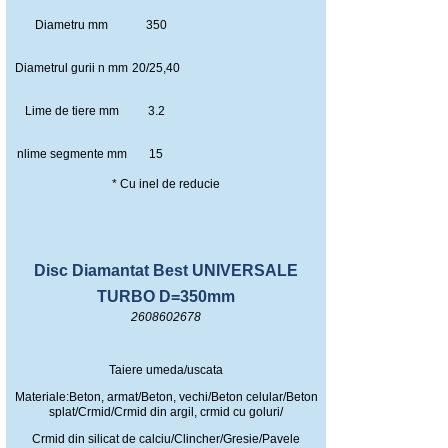
Diametru mm
350
Diametrul gurii n mm
20/25,40
Lime de tiere mm
3.2
nlime segmente mm
15
* Cu inel de reducie
Disc Diamantat Best UNIVERSALE
TURBO D=350mm
2608602678
Taiere umeda/uscata
Materiale:Beton, armat/Beton, vechi/Beton celular/Beton
splat/Crmid/Crmid din argil, crmid cu goluri/
Crmid din silicat de calciu/Clincher/Gresie/Pavele