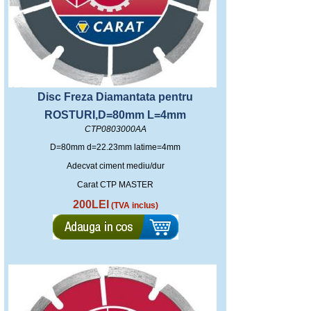
Disc Freza Diamantata pentru
ROSTURI,D=80mm L=4mm
CTP0803000AA
D=80mm d=22.23mm latime=4mm
Adecvat ciment mediu/dur
Carat CTP MASTER
200LEI
(TVA inclus)