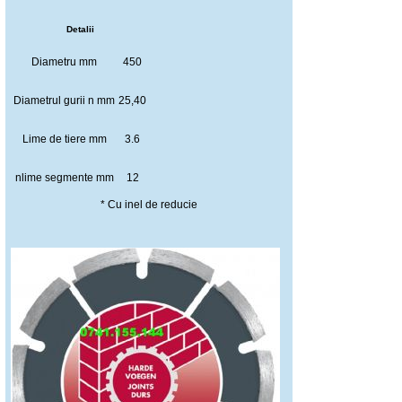
Detalii
Diametru mm
450
Diametrul gurii n mm
25,40
Lime de tiere mm
3.6
nlime segmente mm
12
* Cu inel de reducie