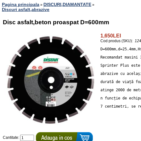
Pagina principala
DISCURI,DIAMANTATE
»
»
Discuri asfalt,abrazive
Disc asfalt,beton proaspat D=600mm
1,650LEI
Cod produs (SKU):
12
D=600mm,d=25.4mm,H
Recomandat masini 
Sprinter Plus este
abrazive cu acelaș
durată de viață fo
atinge 2000 de met
n funcție de echip
7 centimetri, se r
Cantitate: