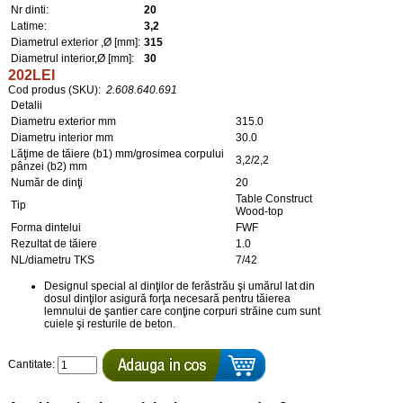
Nr dinti:
20
Latime:
3,2
Diametrul exterior ,Ø [mm]:
315
Diametrul interior,Ø [mm]:
30
202LEI
Cod produs (SKU):
2.608.640.691
Detalii
Diametru exterior mm
315.0
Diametru interior mm
30.0
Lăţime de tăiere (b1) mm/grosimea corpului
3,2/2,2
pânzei (b2) mm
Număr de dinţi
20
Table Construct
Tip
Wood-top
Forma dintelui
FWF
Rezultat de tăiere
1.0
NL/diametru TKS
7/42
Designul special al dinţilor de ferăstrău şi umărul lat din
dosul dinţilor asigură forţa necesară pentru tăierea
lemnului de şantier care conţine corpuri străine cum sunt
cuiele şi resturile de beton.
Cantitate: