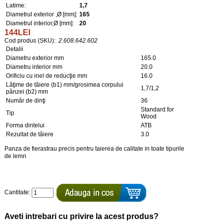
Latime:
1,7
Diametrul exterior ,Ø [mm]:
165
Diametrul interior,Ø [mm]:
20
144LEI
Cod produs (SKU):
2.608.642.602
Detalii
Diametru exterior mm
165.0
Diametru interior mm
20.0
Orificiu cu inel de reducţie mm
16.0
Lăţime de tăiere (b1) mm/grosimea corpului
1,7/1,2
pânzei (b2) mm
Număr de dinţi
36
Standard for
Tip
Wood
Forma dintelui
ATB
Rezultat de tăiere
3.0
Panza de fierastrau precis pentru taierea de calitate in toate tipurile
de lemn
Cantitate:
Aveti intrebari cu privire la acest produs?