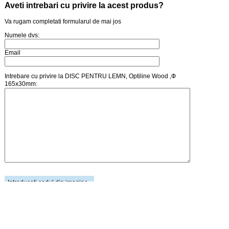
Aveti intrebari cu privire la acest produs?
Va rugam completati formularul de mai jos
Numele dvs:
Email
Intrebare cu privire la DISC PENTRU LEMN, Optiline Wood ,Ф
165x30mm:
Introduceti codul din imagine