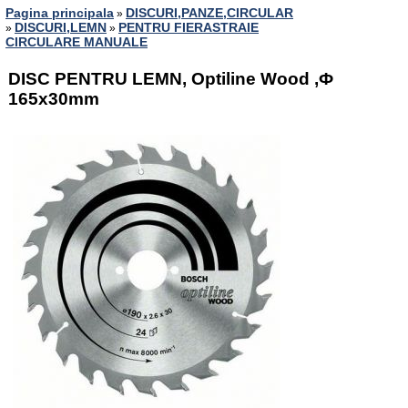
Pagina principala
DISCURI,PANZE,CIRCULAR
»
DISCURI,LEMN
PENTRU FIERASTRAIE
»
»
CIRCULARE MANUALE
DISC PENTRU LEMN, Optiline Wood ,Ф
165x30mm