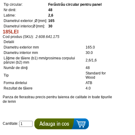
Tip circular:
Ferăstrău circular pentru panel
Nr dinti:
48
Latime:
2,6
Diametrul exterior ,Ø [mm]:
165
Diametrul interior,Ø [mm]:
30
185LEI
Cod produs (SKU):
2.608.641.175
Detalii
Diametru exterior mm
165.0
Diametru interior mm
30.0
Lăţime de tăiere (b1) mm/grosimea corpului
2,6/1,6
pânzei (b2) mm
Număr de dinţi
48
Standard for
Tip
Wood
Forma dintelui
ATB
Rezultat de tăiere
4.0
Panza de fierastrau precis pentru taierea de calitate in toate tipurile
de lemn
Cantitate: