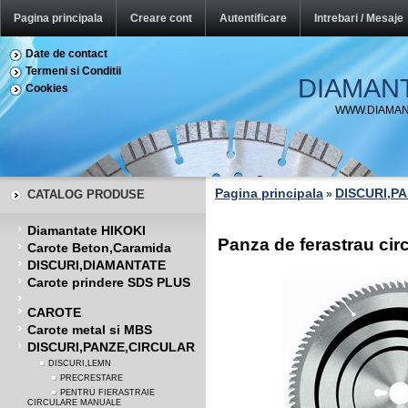
Pagina principala
Creare cont
Autentificare
Intrebari / Mesaje
Date de contact
Termeni si Conditii
DIAMAN
Cookies
WWW.DIAMAN
Pagina principala
DISCURI,P
CATALOG PRODUSE
»
Diamantate HIKOKI
Panza de ferastrau ci
Carote Beton,Caramida
DISCURI,DIAMANTATE
Carote prindere SDS PLUS
CAROTE
Carote metal si MBS
DISCURI,PANZE,CIRCULAR
DISCURI,LEMN
PRECRESTARE
PENTRU FIERASTRAIE
CIRCULARE MANUALE