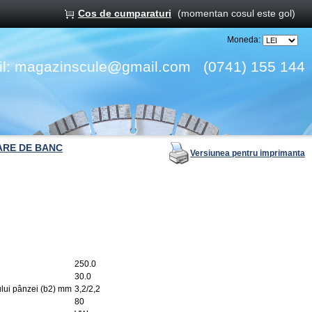
Cos de cumparaturi
(momentan cosul este gol)
Moneda:
l:
magazinscule@gmail.com
(0741) 155 144
ARE DE BANC
Versiunea pentru imprimanta
250.0
30.0
ului pânzei (b2) mm
3,2/2,2
80