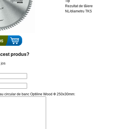
Tip
Rezultat de tăiere
NL/diametru TKS
a acest produs?
 jos
strau circular de banc Optiline Wood Ф 250x30mm: