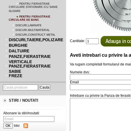
PENTRU FIERASTRAIE
CIRCULARE STATIONARE /CU SANIE
GLISARE
PENTRU FIERASTRAIE
CIRCULARE DE BANC
DISCURI,LAMINATE
DISCURI,MULTIMATERIAL
DISCURI,CONSTRUCT METAL
DISCURI,TAIERE,POLIZARE
Cantitate:
BURGHIE
DALTUIRE
Aveti intrebari cu privire l
PANZE,FIERASTRAIE
VERTICALE
Va rugam completati formularul de mai
PANZE,FIERASTRAIE
SABIE
Numele dvs:
FREZE
Email
Intrebare cu privire la Panza de fera
STIRI / NOUTATI
Abonare la stiri/noutati:
sau