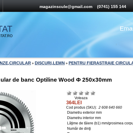
magazinscule@gmail.com
(0741) 155 144
TAT
Emai
TAT.RO
ANZE,CIRCULAR
DISCURI,LEMN
PENTRU FIERASTRAIE CIRCUL
»
»
rcular de banc Optiline Wood Ф 250x30mm
Voteaza
364LEI
Cod produs (SKU):
2 608 640 660
Diametru exterior mm
Diametru interior mm
Lăţime de tăiere (b1) mm/grosimea corp
Număr de dinţi