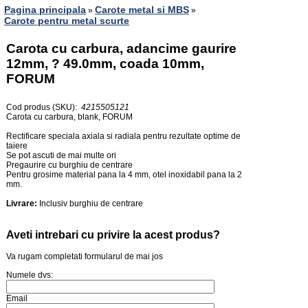
Pagina principala
Carote metal si MBS
»
»
Carote pentru metal scurte
Carota cu carbura, adancime gaurire
12mm, ? 49.0mm, coada 10mm,
FORUM
Cod produs (SKU):
4215505121
Carota cu carbura, blank, FORUM
Rectificare speciala axiala si radiala pentru rezultate optime de
taiere
Se pot ascuti de mai multe ori
Pregaurire cu burghiu de centrare
Pentru grosime material pana la 4 mm, otel inoxidabil pana la 2
mm.
Livrare:
Inclusiv burghiu de centrare
Aveti intrebari cu privire la acest produs?
Va rugam completati formularul de mai jos
Numele dvs:
Email