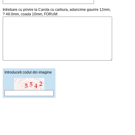
Intrebare cu privire la Carota cu carbura, adancime gaurire 12mm,
? 49.0mm, coada 10mm, FORUM:
Introduceti codul din imagine
Pagina principala
Creare cont
Cosul de cumparaturi
Autentificare
Lista de preturi
Intrebari / Mesaje
Schimb de linkuri
Stiri / Noutati