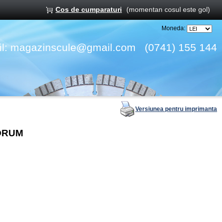
Cos de cumparaturi
(momentan cosul este gol)
Moneda:
l:
magazinscule@gmail.com
(0741) 155 144
Versiunea pentru imprimanta
FORUM