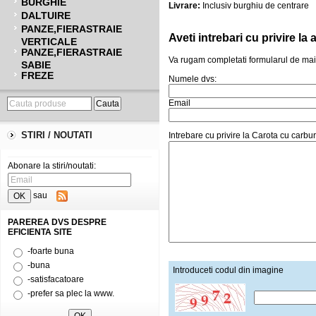
BURGHIE
Livrare:
Inclusiv burghiu de centrare
DALTUIRE
PANZE,FIERASTRAIE
Aveti intrebari cu privire l
VERTICALE
PANZE,FIERASTRAIE
Va rugam completati formularul de mai
SABIE
FREZE
Numele dvs:
Email
STIRI / NOUTATI
Intrebare cu privire la Carota cu ca
Abonare la stiri/noutati:
sau
PAREREA DVS DESPRE
EFICIENTA SITE
-foarte buna
-buna
Introduceti codul din imagine
-satisfacatoare
-prefer sa plec la www.