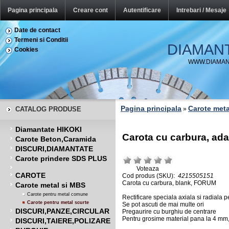
Pagina principala
Creare cont
Autentificare
Intrebari / Mesaje
Date de contact
Termeni si Conditii
DIAMAN
Cookies
WWW.DIAMAN
Pagina principala
Carote meta
CATALOG PRODUSE
»
Diamantate HIKOKI
Carota cu carbura, a
Carote Beton,Caramida
DISCURI,DIAMANTATE
Carote prindere SDS PLUS
Voteaza
CAROTE
Cod produs (SKU):
4215505151
Carota cu carbura, blank, FORUM
Carote metal si MBS
Carote pentru metal comune
Rectificare speciala axiala si radiala p
Carote pentru metal scurte
Se pot ascuti de mai multe ori
DISCURI,PANZE,CIRCULAR
Pregaurire cu burghiu de centrare
Pentru grosime material pana la 4 mm,
DISCURI,TAIERE,POLIZARE