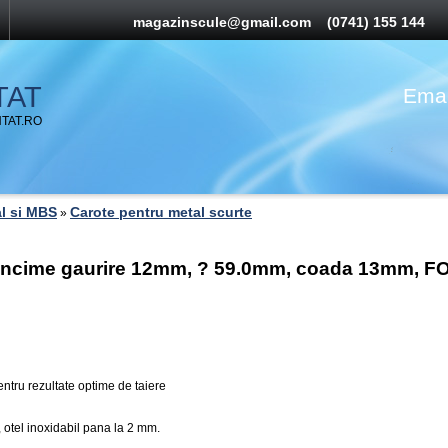
magazinscule@gmail.com
(0741) 155 144
TAT
Emai
TAT.RO
l si MBS
Carote pentru metal scurte
»
dancime gaurire 12mm, ? 59.0mm, coada 13mm, 
entru rezultate optime de taiere
 otel inoxidabil pana la 2 mm.