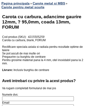
Pagina principala
Carote metal si MBS
»
»
Carote pentru metal scurte
Carota cu carbura, adancime gaurire
12mm, ? 95,0mm, coada 13mm,
FORUM
Cod produs (SKU):
4215505259
Carota cu carbura, blank, FORUM
Rectificare speciala axiala si radiala pentru rezultate optime de
taiere
Se pot ascuti de mai multe ori
Pregaurire cu burghiu de centrare
Pentru grosime material pana la 4 mm, otel inoxidabil pana la 2
mm.
Livrare:
Inclusiv burghiu de centrare
Aveti intrebari cu privire la acest produs?
Va rugam completati formularul de mai jos
Numele dvs:
Email