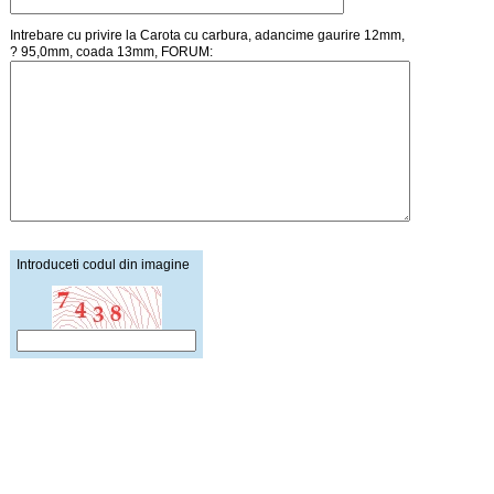
Intrebare cu privire la Carota cu carbura, adancime gaurire 12mm,
? 95,0mm, coada 13mm, FORUM:
Introduceti codul din imagine
Pagina principala
Creare cont
Cosul de cumparaturi
Autentificare
Lista de preturi
Intrebari / Mesaje
Schimb de linkuri
Stiri / Noutati