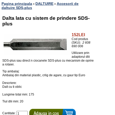
Pagina principala
DALTUIRE
Accesorii de
»
»
daltuire SDS-plus
Dalta lata cu sistem de prindere SDS-
plus
152LEI
Cod produs
(SKU):
2 608
690 006
Utilizare prin
adaptorul dlii
SDS-plus sau direct n ciocanele SDS-plus cu mecanism de oprire
a rotaiei.
Tip ambalaj:
Ambalaj din material plastic, crlig de agare, cu gaur tip Euro
Descriere:
Dalt cu ti oblic
Lungime total mm: 175
Tiul dlii mm: 20
Cantitate: