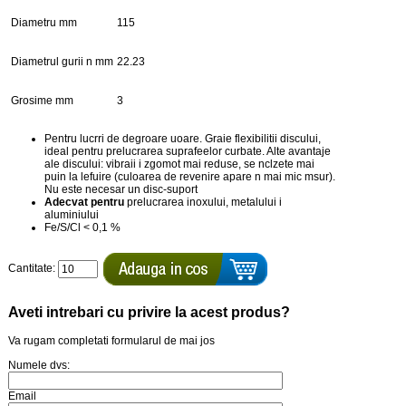
Diametru mm
115
Diametrul gurii n mm
22.23
Grosime mm
3
Pentru lucrri de degroare uoare. Graie flexibilitii discului,
ideal pentru prelucrarea suprafeelor curbate. Alte avantaje
ale discului: vibraii i zgomot mai reduse, se nclzete mai
puin la lefuire (culoarea de revenire apare n mai mic msur).
Nu este necesar un disc-suport
Adecvat pentru
prelucrarea inoxului, metalului i
aluminiului
Fe/S/Cl < 0,1 %
Cantitate:
Aveti intrebari cu privire la acest produs?
Va rugam completati formularul de mai jos
Numele dvs:
Email