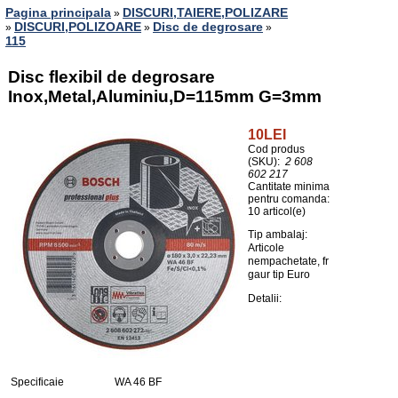
Pagina principala
DISCURI,TAIERE,POLIZARE
»
DISCURI,POLIZOARE
Disc de degrosare
»
»
»
115
Disc flexibil de degrosare
Inox,Metal,Aluminiu,D=115mm G=3mm
10LEI
Cod produs
(SKU):
2 608
602 217
Cantitate minima
pentru comanda:
10 articol(e)
Tip ambalaj:
Articole
nempachetate, fr
gaur tip Euro
Detalii:
Specificaie
WA 46 BF