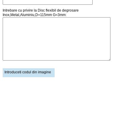
Intrebare cu privire la Disc flexibil de degrosare
Inox,Metal,Aluminiu,D=115mm G=3mm:
Introduceti codul din imagine
Pagina principala
Creare cont
Cosul de cumparaturi
Autentificare
Lista de preturi
Intrebari / Mesaje
Schimb de linkuri
Stiri / Noutati