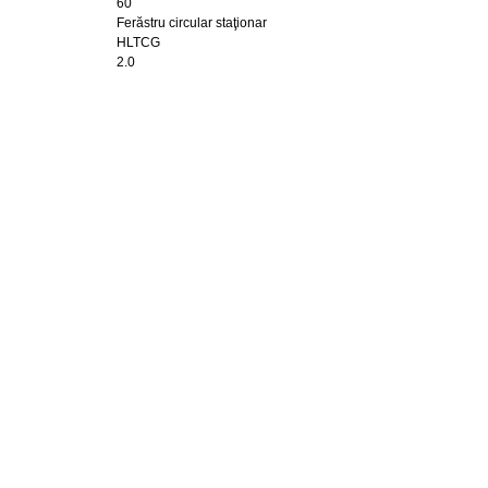
60
Ferăstru circular staţionar
HLTCG
2.0