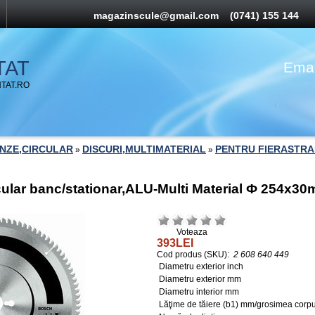
magazinscule@gmail.com
(0741) 155 144
TAT
Emai
TAT.RO
ANZE,CIRCULAR
DISCURI,MULTIMATERIAL
PENTRU FIERASTRA
»
»
cular banc/stationar,ALU-Multi Material Ф 254x3
Voteaza
393LEI
Cod produs (SKU):
2 608 640 449
Diametru exterior inch
Diametru exterior mm
Diametru interior mm
Lăţime de tăiere (b1) mm/grosimea corp