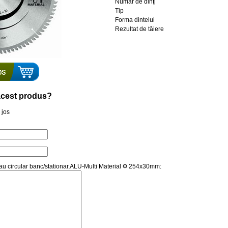
Număr de dinţi
Tip
Forma dintelui
Rezultat de tăiere
a acest produs?
 jos
trau circular banc/stationar,ALU-Multi Material Ф 254x30mm: