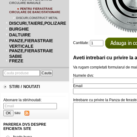
CIRCULARE MANUALE
PENTRU FIERASTRAIE
CIRCULARE DE BANC/STATIONARE
DISCURI,CONSTRUCT METAL
DISCURI,TAIERE,POLIZARE
BURGHIE
DALTUIRE
PANZE,FIERASTRAIE
Cantitate:
VERTICALE
PANZE,FIERASTRAIE
SABIE
Aveti intrebari cu privire l
FREZE
Va rugam completati formularul de mai
Numele dvs:
Email
STIRI / NOUTATI
Abonare la stiri/noutati:
Intrebare cu privire la Panza de feras
sau
PAREREA DVS DESPRE
EFICIENTA SITE