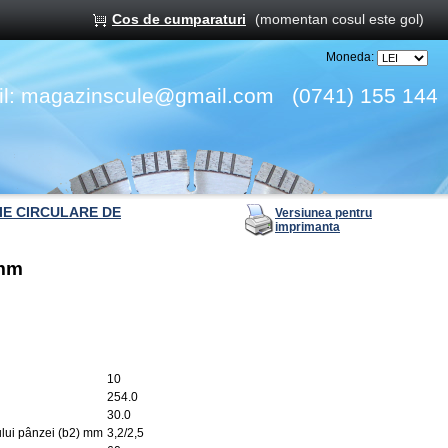
Cos de cumparaturi
(momentan cosul este gol)
Moneda:
l:
magazinscule@gmail.com
(0741) 155 144
IE CIRCULARE DE
Versiunea pentru
imprimanta
0mm
10
254.0
30.0
ului pânzei (b2) mm
3,2/2,5