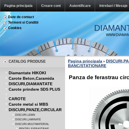
Pagina principala
Creare cont
Autentificare
Intrebari / Mesaje
Date de contact
Termeni si Conditii
DIAMAN
Cookies
WWW.DIAMAN
Pagina principala
DISCURI,P
CATALOG PRODUSE
»
BANC/STATIONARE
Diamantate HIKOKI
Panza de ferastrau cir
Carote Beton,Caramida
DISCURI,DIAMANTATE
Carote prindere SDS PLUS
CAROTE
Carote metal si MBS
DISCURI,PANZE,CIRCULAR
DISCURI,LEMN
DISCURI,LAMINATE
DISCURI,MULTIMATERIAL
PENTRU FIERASTRAIE