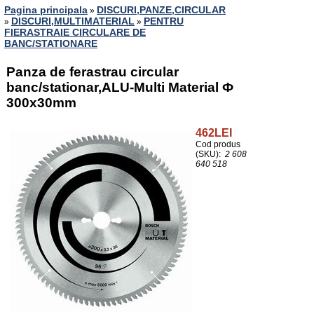
Pagina principala
DISCURI,PANZE,CIRCULAR
»
DISCURI,MULTIMATERIAL
PENTRU
»
»
FIERASTRAIE CIRCULARE DE
BANC/STATIONARE
Panza de ferastrau circular
banc/stationar,ALU-Multi Material Ф
300x30mm
462LEI
Cod produs
(SKU):
2 608
640 518