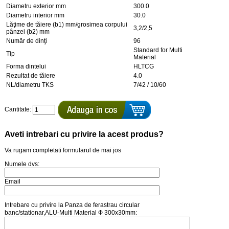
Diametru exterior mm
300.0
Diametru interior mm
30.0
Lăţime de tăiere (b1) mm/grosimea corpului
3,2/2,5
pânzei (b2) mm
Număr de dinţi
96
Standard for Multi
Tip
Material
Forma dintelui
HLTCG
Rezultat de tăiere
4.0
NL/diametru TKS
7/42 / 10/60
Cantitate:
Aveti intrebari cu privire la acest produs?
Va rugam completati formularul de mai jos
Numele dvs:
Email
Intrebare cu privire la Panza de ferastrau circular
banc/stationar,ALU-Multi Material Ф 300x30mm: