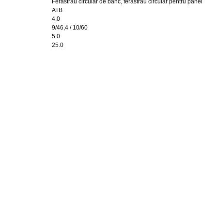
Ferăstrău circular de banc, ferăstrău circular pentru panel
ATB
4.0
9/46,4 / 10/60
5.0
25.0