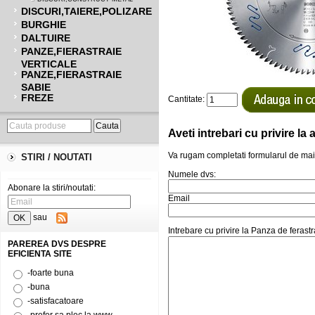
DISCURI,TAIERE,POLIZARE
BURGHIE
DALTUIRE
PANZE,FIERASTRAIE
VERTICALE
PANZE,FIERASTRAIE
SABIE
FREZE
Cantitate:
Aveti intrebari cu privire l
Va rugam completati formularul de mai
STIRI / NOUTATI
Numele dvs:
Abonare la stiri/noutati:
Email
sau
Intrebare cu privire la Panza de feras
PAREREA DVS DESPRE
EFICIENTA SITE
-foarte buna
-buna
-satisfacatoare