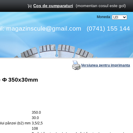
Cos de cumparaturi
(momentan cosul este gol)
Moneda:
l:
magazinscule@gmail.com
(0741) 155 144
Versiunea pentru imprimanta
ine Ф 350x30mm
350.0
30.0
ului pânzei (b2) mm
3,5/2,5
108