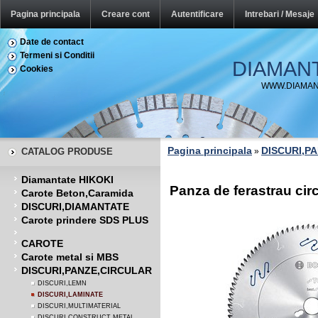
Pagina principala
Creare cont
Autentificare
Intrebari / Mesaje
Date de contact
Termeni si Conditii
DIAMAN
Cookies
WWW.DIAMAN
Pagina principala
DISCURI,P
CATALOG PRODUSE
»
Diamantate HIKOKI
Panza de ferastrau ci
Carote Beton,Caramida
DISCURI,DIAMANTATE
Carote prindere SDS PLUS
CAROTE
Carote metal si MBS
DISCURI,PANZE,CIRCULAR
DISCURI,LEMN
DISCURI,LAMINATE
DISCURI,MULTIMATERIAL
DISCURI,CONSTRUCT METAL