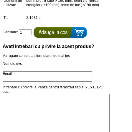
Domenii de
Lemn brut, fr cuie (<190 mm), lemn viu, tierea
utilizare
crengilor ( <190 mm), lemn de foc ( <190 mm)
Tip
S 1531 L
Cantitate:
Aveti intrebari cu privire la acest produs?
Va rugam completati formularul de mai jos
Numele dvs:
Email
Intrebare cu privire la Panza pentru ferastrau sabie S 1531 L-5
buc: