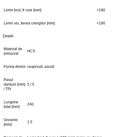
Lemn brut, fr cuie [mm]
<190
Lemn viu, tierea crengilor [mm]
<190
Detalii:
Material de
HCS
prelucrat
Forma dinilor
ceaprzuit, ascuit
Pasul
danturii [mm]
5 / 5
/ TPI
Lungime
240
total [mm]
Grosime
1.5
[mm]