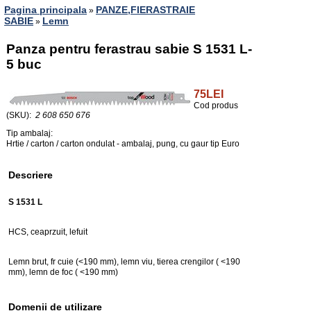
Pagina principala
PANZE,FIERASTRAIE
»
SABIE
Lemn
»
Panza pentru ferastrau sabie S 1531 L-
5 buc
75LEI
Cod produs
(SKU):
2 608 650 676
Tip ambalaj:
Hrtie / carton / carton ondulat - ambalaj, pung, cu gaur tip Euro
Descriere
S 1531 L
HCS, ceaprzuit, lefuit
Lemn brut, fr cuie (<190 mm), lemn viu, tierea crengilor ( <190
mm), lemn de foc ( <190 mm)
Domenii de utilizare