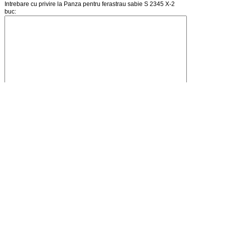
Intrebare cu privire la Panza pentru ferastrau sabie S 2345 X-2
buc:
Introduceti codul din imagine
Pagina principala
Creare cont
Cosul de cumparaturi
Autentificare
Lista de preturi
Intrebari / Mesaje
Schimb de linkuri
Stiri / Noutati
Starea comenzii