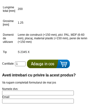
Lungime
200
total [mm]
Grosime
1.25
[mm]
Domenii
Lemn de construcii (<150 mm), plci: PAL, MDF (6-60
de
mm), placaj, material plastic (<150 mm), perei de lemn
utilizare
(<150 mm)
Tip
S 2345 X
Cantitate:
Aveti intrebari cu privire la acest produs?
Va rugam completati formularul de mai jos
Numele dvs:
Email