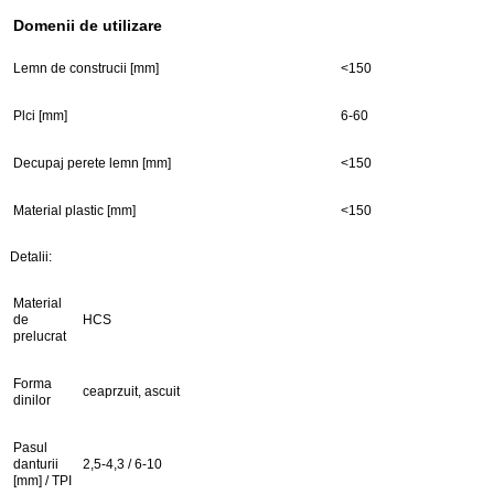
Domenii de utilizare
Lemn de construcii [mm]
<150
Plci [mm]
6-60
Decupaj perete lemn [mm]
<150
Material plastic [mm]
<150
Detalii:
Material
de
HCS
prelucrat
Forma
ceaprzuit, ascuit
dinilor
Pasul
danturii
2,5-4,3 / 6-10
[mm] / TPI