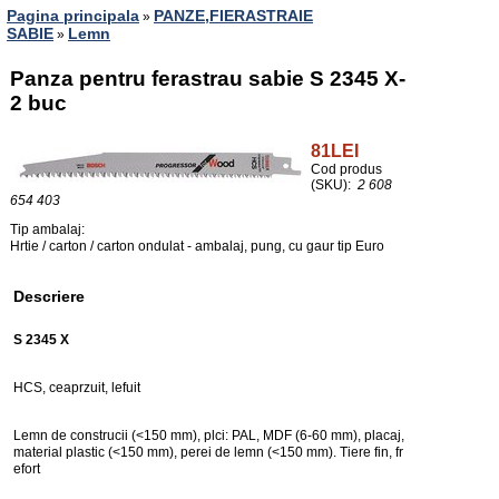
Pagina principala
PANZE,FIERASTRAIE
»
SABIE
Lemn
»
Panza pentru ferastrau sabie S 2345 X-
2 buc
81LEI
Cod produs
(SKU):
2 608
654 403
Tip ambalaj:
Hrtie / carton / carton ondulat - ambalaj, pung, cu gaur tip Euro
Descriere
S 2345 X
HCS, ceaprzuit, lefuit
Lemn de construcii (<150 mm), plci: PAL, MDF (6-60 mm), placaj,
material plastic (<150 mm), perei de lemn (<150 mm). Tiere fin, fr
efort