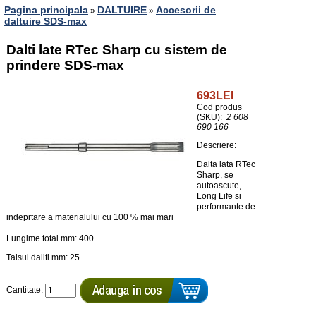
Pagina principala
DALTUIRE
Accesorii de
»
»
daltuire SDS-max
Dalti late RTec Sharp cu sistem de
prindere SDS-max
693LEI
Cod produs
(SKU):
2 608
690 166
Descriere:
Dalta lata RTec
Sharp, se
autoascute,
Long Life si
performante de
indeprtare a materialului cu 100 % mai mari
Lungime total mm: 400
Taisul daliti mm: 25
Cantitate: