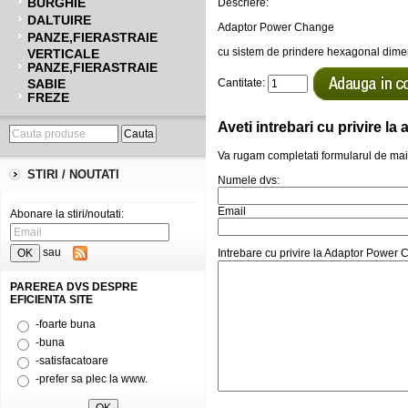
BURGHIE
Descriere:
DALTUIRE
Adaptor Power Change
PANZE,FIERASTRAIE
cu sistem de prindere hexagonal dim
VERTICALE
PANZE,FIERASTRAIE
SABIE
Cantitate:
FREZE
Aveti intrebari cu privire l
Va rugam completati formularul de mai
STIRI / NOUTATI
Numele dvs:
Email
Abonare la stiri/noutati:
sau
Intrebare cu privire la Adaptor Power
PAREREA DVS DESPRE
EFICIENTA SITE
-foarte buna
-buna
-satisfacatoare
-prefer sa plec la www.