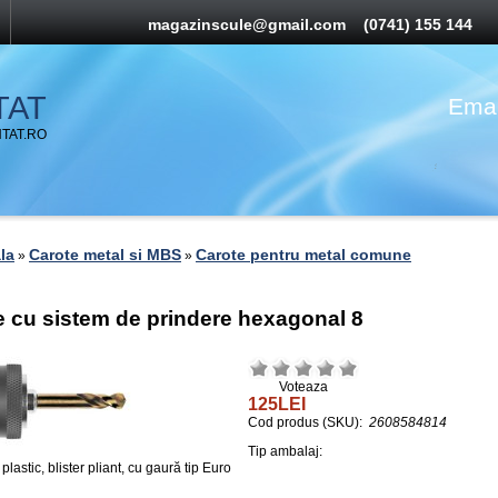
magazinscule@gmail.com
(0741) 155 144
TAT
Emai
TAT.RO
la
Carote metal si MBS
Carote pentru metal comune
»
»
cu sistem de prindere hexagonal 8
Voteaza
125LEI
Cod produs (SKU):
2608584814
Tip ambalaj:
lastic, blister pliant, cu gaură tip Euro