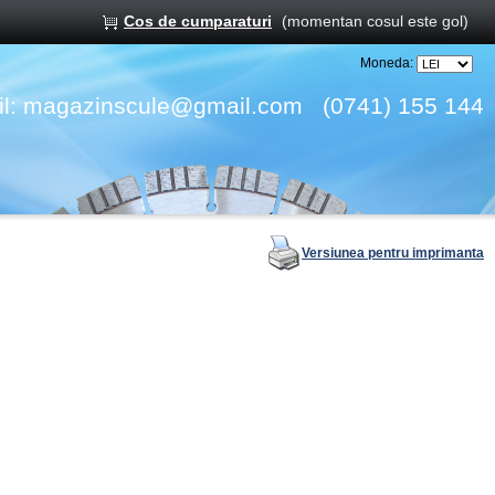
Cos de cumparaturi
(momentan cosul este gol)
Moneda:
l:
magazinscule@gmail.com
(0741) 155 144
Versiunea pentru imprimanta