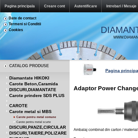
Pagina principala
Creare cont
Autentificare
Intrebari / Mesaje
Date de contact
Termeni si Conditii
DIAMAN
Cookies
WWW.DIAMAN
CATALOG PRODUSE
Pagina principa
Diamantate HIKOKI
Carote Beton,Caramida
Adaptor Power Change 
DISCURI,DIAMANTATE
Carote prindere SDS PLUS
CAROTE
Carote metal si MBS
Carote pentru metal comune
Carote pentru metal scurte
DISCURI,PANZE,CIRCULAR
Ambalaj combinat din carton / material p
DISCURI,TAIERE,POLIZARE