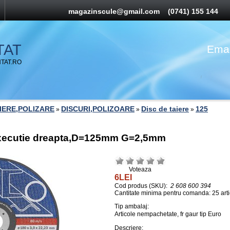
magazinscule@gmail.com
(0741) 155 144
TAT
Emai
TAT.RO
AIERE,POLIZARE
DISCURI,POLIZOARE
Disc de taiere
125
»
»
»
 executie dreapta,D=125mm G=2,5mm
Voteaza
6LEI
Cod produs (SKU):
2 608 600 394
Cantitate minima pentru comanda: 25 arti
Tip ambalaj:
Articole nempachetate, fr gaur tip Euro
Descriere: