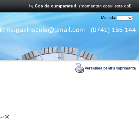
Cos de cumparaturi
(momentan cosul este gol)
Moneda:
l:
magazinscule@gmail.com
(0741) 155 144
Versiunea pentru imprimanta
col(e)