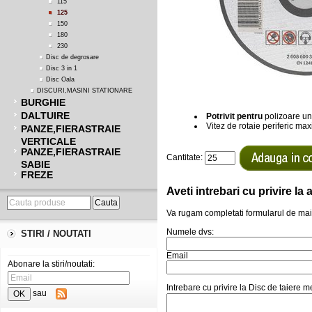
115
125
150
180
230
Disc de degrosare
Disc 3 in 1
Disc Oala
DISCURI,MASINI STATIONARE
BURGHIE
DALTUIRE
Potrivit pentru
polizoare u
Vitez de rotaie periferic max
PANZE,FIERASTRAIE
VERTICALE
PANZE,FIERASTRAIE
Cantitate:
SABIE
FREZE
Aveti intrebari cu privire l
Va rugam completati formularul de mai
Numele dvs:
STIRI / NOUTATI
Email
Abonare la stiri/noutati:
Intrebare cu privire la Disc de taier
sau