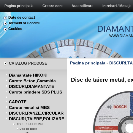
Pagina principala
Creare cont
Autentificare
Intrebari / Mesaje
Date de contact
Termeni si Conditii
DIAMAN
Cookies
WWW.DIAMAN
Pagina principala
DISCURI,T
CATALOG PRODUSE
»
Diamantate HIKOKI
Disc de taiere metal,
Carote Beton,Caramida
DISCURI,DIAMANTATE
Carote prindere SDS PLUS
CAROTE
Carote metal si MBS
DISCURI,PANZE,CIRCULAR
DISCURI,TAIERE,POLIZARE
DISCURI,POLIZOARE
Disc de taiere