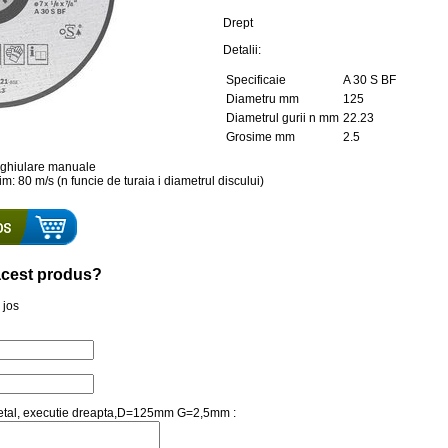
Drept
Detalii:
Specificaie
A 30 S BF
Diametru mm
125
Diametrul gurii n mm
22.23
Grosime mm
2.5
nghiulare manuale
im: 80 m/s (n funcie de turaia i diametrul discului)
a acest produs?
 jos
e metal, executie dreapta,D=125mm G=2,5mm :