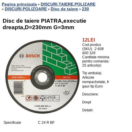
Pagina principala
DISCURI,TAIERE,POLIZARE
»
DISCURI,POLIZOARE
Disc de taiere
230
»
»
»
Disc de taiere PIATRA,executie
dreapta,D=230mm G=3mm
12LEI
Cod produs
(SKU):
2 608
600 326
Cantitate minima
pentru comanda:
25 articol(e)
Tip ambalaj:
Articole
nempachetate, fr
gaur tip Euro
Descriere:
Drept
Detalii:
Specificaie
C 24 R BF