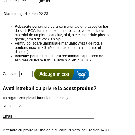
Grad de finee
grosier
Diametrul gurii n mm
22.23
Adecvate pentru
prelucrarea materialelor plastice cu fibr
de sticl, BCA, lemn de esen moale i tare, vopsele, lacuri,
material de umplere, cauciuc, plut, piele, materiale plastice,
gresie, crmid de var cu nisip
Pentru polizoare unghiulare manuale; viteza de rotaie
periferic maxim: 80 m/s (n funcie de turaia i diametrul
discului)
Indicaie:
pentru lucrul fr praf recomandm aprtoarea de
aspirare cu fixare fr scule Bosch 2 605 510 107
Cantitate:
Aveti intrebari cu privire la acest produs?
Va rugam completati formularul de mai jos
Numele dvs:
Email
Intrebare cu privire la Disc oala cu carburi metalice Grosier D=180: