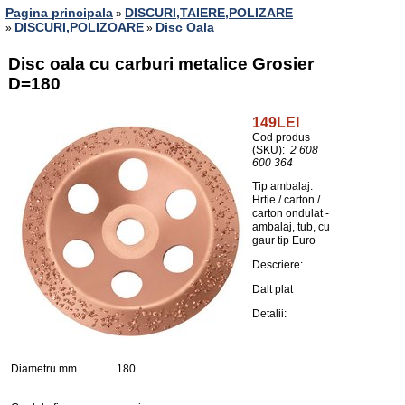
Pagina principala
DISCURI,TAIERE,POLIZARE
»
DISCURI,POLIZOARE
Disc Oala
»
»
Disc oala cu carburi metalice Grosier
D=180
149LEI
Cod produs
(SKU):
2 608
600 364
Tip ambalaj:
Hrtie / carton /
carton ondulat -
ambalaj, tub, cu
gaur tip Euro
Descriere:
Dalt plat
Detalii:
Diametru mm
180