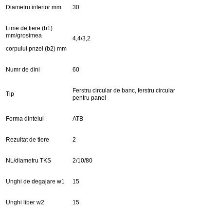
Diametru interior mm
30
Lime de tiere (b1)
mm/grosimea
4,4/3,2
corpului pnzei (b2) mm
Numr de dini
60
Ferstru circular de banc, ferstru circular
Tip
pentru panel
Forma dintelui
ATB
Rezultat de tiere
2
NL/diametru TKS
2/10/80
Unghi de degajare w1
15
Unghi liber w2
15