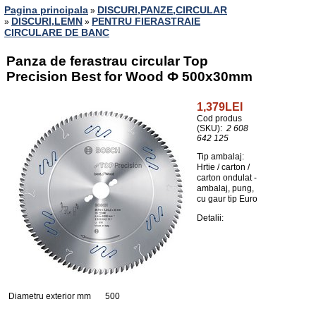
Pagina principala
DISCURI,PANZE,CIRCULAR
»
DISCURI,LEMN
PENTRU FIERASTRAIE
»
»
CIRCULARE DE BANC
Panza de ferastrau circular Top
Precision Best for Wood Ф 500x30mm
1,379LEI
Cod produs
(SKU):
2 608
642 125
Tip ambalaj:
Hrtie / carton /
carton ondulat -
ambalaj, pung,
cu gaur tip Euro
Detalii:
Diametru exterior mm
500