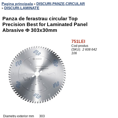
Pagina principala
DISCURI,PANZE,CIRCULAR
»
DISCURI,LAMINATE
»
Panza de ferastrau circular Top
Precision Best for Laminated Panel
Abrasive Ф 303x30mm
751LEI
Cod produs
(SKU):
2 608 642
106
Diametru exterior mm
303