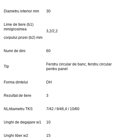
Diametru interior mm
30
Lime de tiere (b1)
mm/grosimea
3,2/2,2
corpului pnzei (b2) mm
Numr de dini
60
Ferstru circular de banc, ferstru circular
Tip
pentru panel
Forma dintelui
DH
Rezultat de tiere
3
NL/diametru TKS
7/42 / 9/46,4 / 10/60
Unghi de degajare w1
10
Unghi liber w2
15