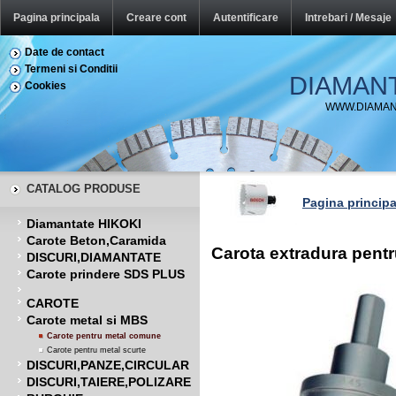
Pagina principala
Creare cont
Autentificare
Intrebari / Mesaje
Date de contact
Termeni si Conditii
DIAMAN
Cookies
WWW.DIAMAN
CATALOG PRODUSE
Pagina principa
Diamantate HIKOKI
Carote Beton,Caramida
Carota extradura pen
DISCURI,DIAMANTATE
Carote prindere SDS PLUS
CAROTE
Carote metal si MBS
Carote pentru metal comune
Carote pentru metal scurte
DISCURI,PANZE,CIRCULAR
DISCURI,TAIERE,POLIZARE