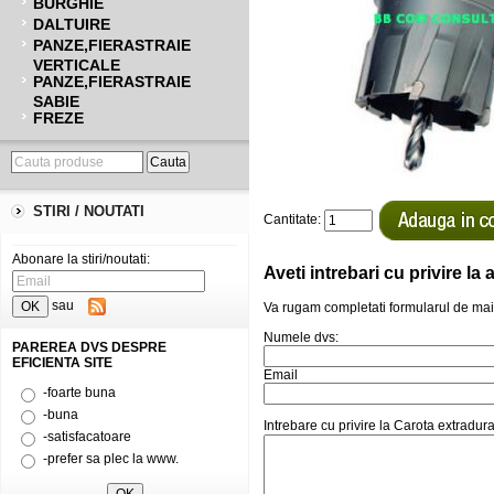
BURGHIE
DALTUIRE
PANZE,FIERASTRAIE
VERTICALE
PANZE,FIERASTRAIE
SABIE
FREZE
STIRI / NOUTATI
Cantitate:
Abonare la stiri/noutati:
Aveti intrebari cu privire l
sau
Va rugam completati formularul de mai
Numele dvs:
PAREREA DVS DESPRE
EFICIENTA SITE
Email
-foarte buna
-buna
Intrebare cu privire la Carota extrad
-satisfacatoare
-prefer sa plec la www.