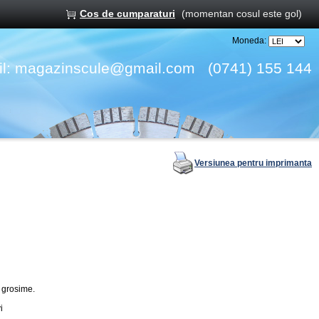
Cos de cumparaturi
(momentan cosul este gol)
Moneda:
l:
magazinscule@gmail.com
(0741) 155 144
Versiunea pentru imprimanta
 grosime.
i