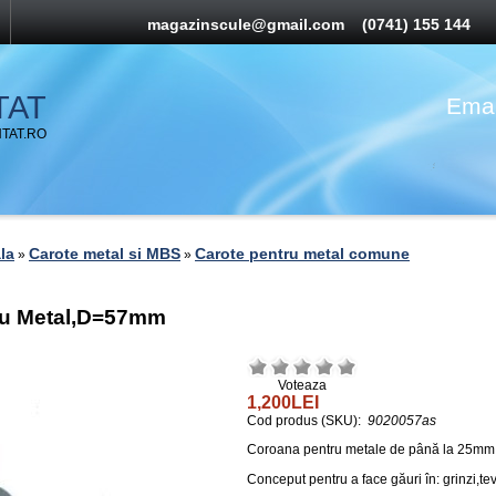
magazinscule@gmail.com
(0741) 155 144
TAT
Emai
TAT.RO
la
Carote metal si MBS
Carote pentru metal comune
»
»
tru Metal,D=57mm
Voteaza
1,200LEI
Cod produs (SKU):
9020057as
Coroana pentru metale de până la 25mm
Conceput pentru a face găuri în: grinzi,tev