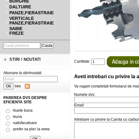
BURGHIE
DALTUIRE
PANZE,FIERASTRAIE
VERTICALE
PANZE,FIERASTRAIE
SABIE
FREZE
STIRI / NOUTATI
Cantitate:
Abonare la stiri/noutati:
Aveti intrebari cu privire l
sau
Va rugam completati formularul de mai
Numele dvs:
PAREREA DVS DESPRE
EFICIENTA SITE
Email
-foarte buna
-buna
Intrebare cu privire la Carota cu ca
-satisfacatoare
-prefer sa plec la www.