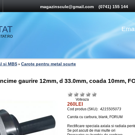
magazinscule@gmail.com
(0741) 155 144
TAT
Emai
TAT.RO
l si MBS
Carote pentru metal scurte
»
dancime gaurire 12mm, d 33.0mm, coada 10mm, 
Voteaza
260LEI
Cod produs (SKU):
4215505073
Carota cu carbura, blank, FORUM
Rectificare speciala axiala si radiala pent
Se pot ascuti de mai multe ori