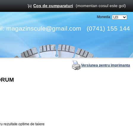
Cos de cumparaturi
(momentan cosul este gol)
Moneda:
l:
magazinscule@gmail.com
(0741) 155 144
Versiunea pentru imprimanta
FORUM
ru rezultate optime de taiere