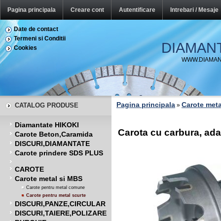
Pagina principala
Creare cont
Autentificare
Intrebari / Mesaje
Date de contact
Termeni si Conditii
DIAMAN
Cookies
WWW.DIAMAN
Pagina principala
Carote meta
CATALOG PRODUSE
»
Diamantate HIKOKI
Carota cu carbura, a
Carote Beton,Caramida
DISCURI,DIAMANTATE
Carote prindere SDS PLUS
CAROTE
Carote metal si MBS
Carote pentru metal comune
Carote pentru metal scurte
DISCURI,PANZE,CIRCULAR
DISCURI,TAIERE,POLIZARE