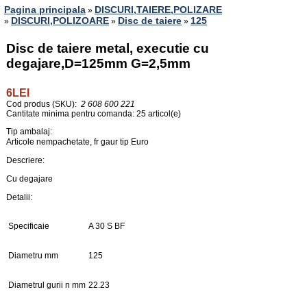
Pagina principala
DISCURI,TAIERE,POLIZARE
»
DISCURI,POLIZOARE
Disc de taiere
125
»
»
»
Disc de taiere metal, executie cu
degajare,D=125mm G=2,5mm
6LEI
Cod produs (SKU):
2 608 600 221
Cantitate minima pentru comanda: 25 articol(e)
Tip ambalaj:
Articole nempachetate, fr gaur tip Euro
Descriere:
Cu degajare
Detalii:
Specificaie
A 30 S BF
Diametru mm
125
Diametrul gurii n mm
22.23