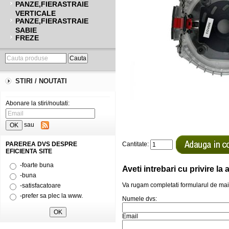
PANZE,FIERASTRAIE
VERTICALE
PANZE,FIERASTRAIE
SABIE
FREZE
STIRI / NOUTATI
Abonare la stiri/noutati:
sau
PAREREA DVS DESPRE
Cantitate:
EFICIENTA SITE
-foarte buna
Aveti intrebari cu privire l
-buna
Va rugam completati formularul de mai
-satisfacatoare
-prefer sa plec la www.
Numele dvs:
Email