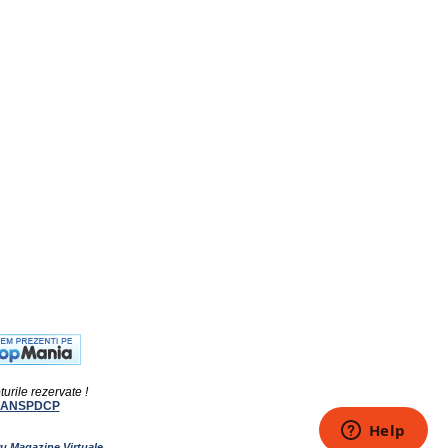
turile rezervate !
ANSPDCP
ru Magazine Virtuale
.