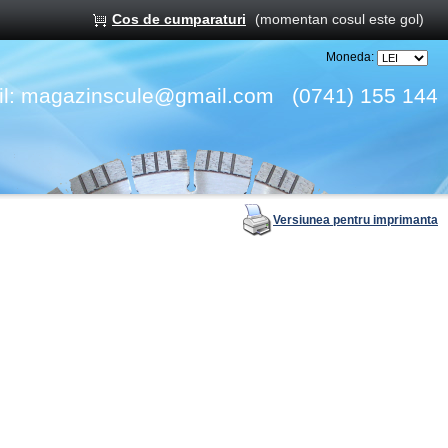
Cos de cumparaturi
(momentan cosul este gol)
Moneda:
l:
magazinscule@gmail.com
(0741) 155 144
Versiunea pentru imprimanta