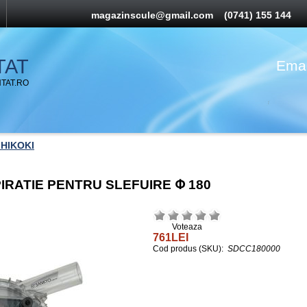
magazinscule@gmail.com
(0741) 155 144
TAT
Emai
TAT.RO
 HIKOKI
RATIE PENTRU SLEFUIRE Փ 180
Voteaza
761LEI
Cod produs (SKU):
SDCC180000