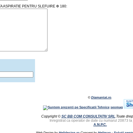
LOTA ASPIRATIE PENTRU SLEFUIRE Փ 180:
©
Diamantat.ro
.
seomag
Copyright ©
SC BB COM CONSULTATIV SRL
.Toate drep
Inregistrat ca operator de date cu numarul 20873 la
A.N.P.C.
Web Design by
Helidesign.ro
Concept by
Helimag - Solutii pent