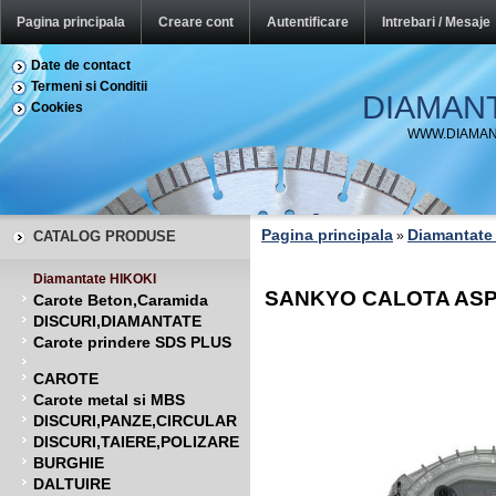
Pagina principala
Creare cont
Autentificare
Intrebari / Mesaje
Date de contact
Termeni si Conditii
DIAMAN
Cookies
WWW.DIAMAN
Pagina principala
Diamantate
CATALOG PRODUSE
»
Diamantate HIKOKI
SANKYO CALOTA ASPI
Carote Beton,Caramida
DISCURI,DIAMANTATE
Carote prindere SDS PLUS
CAROTE
Carote metal si MBS
DISCURI,PANZE,CIRCULAR
DISCURI,TAIERE,POLIZARE
BURGHIE
DALTUIRE