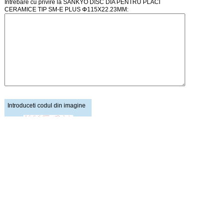
Intrebare cu privire la SANKYO DISC DIA PENTRU PLACI
CERAMICE TIP SM-E PLUS Փ115X22.23MM:
Introduceti codul din imagine
Pagina principala
Creare cont
Cosul de cumparaturi
Autentificare
Lista de preturi
Intrebari / Mesaje
Schimb de linkuri
Stiri / Noutati
Starea comenzii