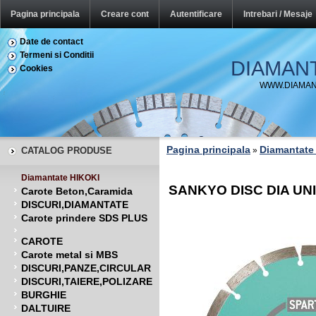
Pagina principala
Creare cont
Autentificare
Intrebari / Mesaje
Date de contact
Termeni si Conditii
DIAMAN
Cookies
WWW.DIAMAN
Pagina principala
Diamantate
CATALOG PRODUSE
»
Diamantate HIKOKI
SANKYO DISC DIA UN
Carote Beton,Caramida
DISCURI,DIAMANTATE
Carote prindere SDS PLUS
CAROTE
Carote metal si MBS
DISCURI,PANZE,CIRCULAR
DISCURI,TAIERE,POLIZARE
BURGHIE
DALTUIRE