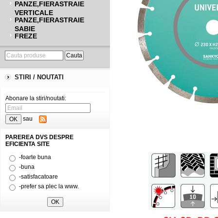
PANZE,FIERASTRAIE
VERTICALE
PANZE,FIERASTRAIE
SABIE
FREZE
STIRI / NOUTATI
Abonare la stiri/noutati:
sau
PAREREA DVS DESPRE
EFICIENTA SITE
-foarte buna
-buna
-satisfacatoare
-prefer sa plec la www.