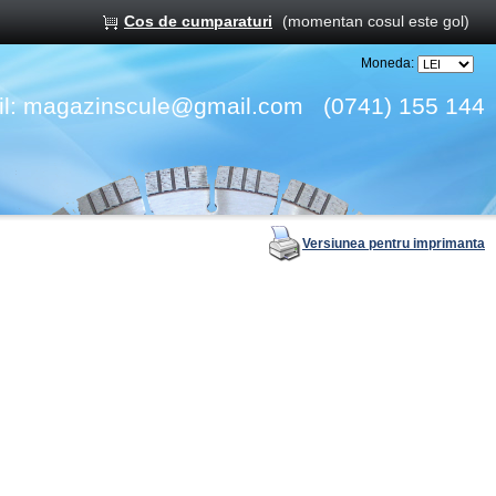
Cos de cumparaturi
(momentan cosul este gol)
Moneda:
l:
magazinscule@gmail.com
(0741) 155 144
Versiunea pentru imprimanta