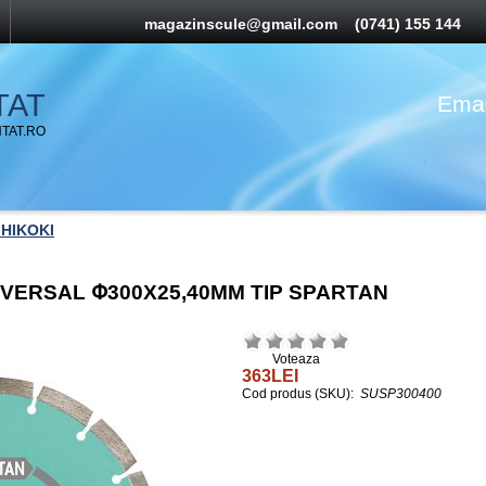
magazinscule@gmail.com
(0741) 155 144
TAT
Emai
TAT.RO
 HIKOKI
IVERSAL Փ300X25,40MM TIP SPARTAN
Voteaza
363LEI
Cod produs (SKU):
SUSP300400