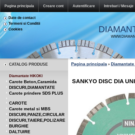
Pagina principala
Creare cont
Autentificare
Intrebari / Mesaje
Date de contact
Termeni si Conditii
DIAMAN
Cookies
WWW.DIAMAN
Pagina principala
Diamantate
CATALOG PRODUSE
»
Diamantate HIKOKI
SANKYO DISC DIA UN
Carote Beton,Caramida
DISCURI,DIAMANTATE
Carote prindere SDS PLUS
CAROTE
Carote metal si MBS
DISCURI,PANZE,CIRCULAR
DISCURI,TAIERE,POLIZARE
BURGHIE
DALTUIRE