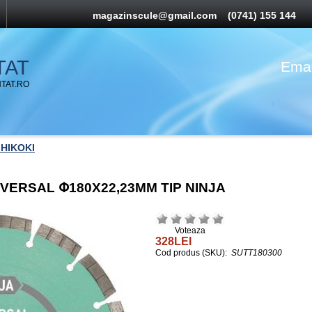
magazinscule@gmail.com
(0741) 155 144
TAT
Emai
TAT.RO
 HIKOKI
IVERSAL Փ180X22,23MM TIP NINJA
Voteaza
328LEI
Cod produs (SKU):
SUTT180300