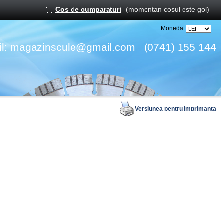
Cos de cumparaturi
(momentan cosul este gol)
Moneda:
l:
magazinscule@gmail.com
(0741) 155 144
Versiunea pentru imprimanta