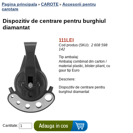
Pagina principala
CAROTE
Accesorii pentru
»
»
carotare
Dispozitiv de centrare pentru burghiul
diamantat
111LEI
Cod produs (SKU):
2 608 598
142
Tip ambalaj:
Ambalaj combinat din carton /
material plastic, blister pliant, cu
gaur tip Euro
Descriere:
Dispozitiv de centrare pentru
burghiul diamantat
Cantitate: