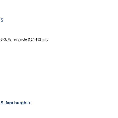
US
SS-G. Pentru carote Ø 14-152 mm.
 ,fara burghiu