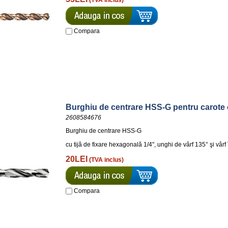
(TVA inclus)
Compara
Burghiu de centrare HSS-G pentru carote 
2608584676
Burghiu de centrare HSS-G
cu tijă de fixare hexagonală 1/4", unghi de vârf 135° şi vâr
20LEI
(TVA inclus)
Compara