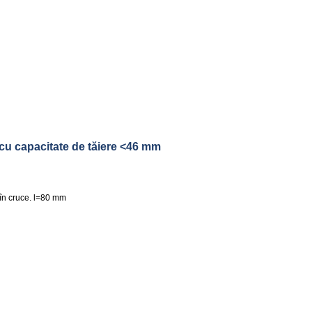
cu capacitate de tăiere <46 mm
f în cruce. l=80 mm