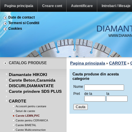
Pagina principala
Creare cont
Autentificare
Intrebari / Mesaje
Date de contact
Termeni si Conditii
DIAMAN
Cookies
WWW.DIAMAN
CATALOG PRODUSE
Pagina principala
CAROTE
»
»
Cauta produse din acesta
Diamantate HIKOKI
categorie
Carote Beton,Caramida
DISCURI,DIAMANTATE
Nume
Carote prindere SDS PLUS
Pret
de la
la
CAROTE
Accesorii pentru carotare
Seturi de carote
Carote LEMN,PVC
Carote pentru CERAMICA
Carote BIMETAL
Carote Multiconstruction