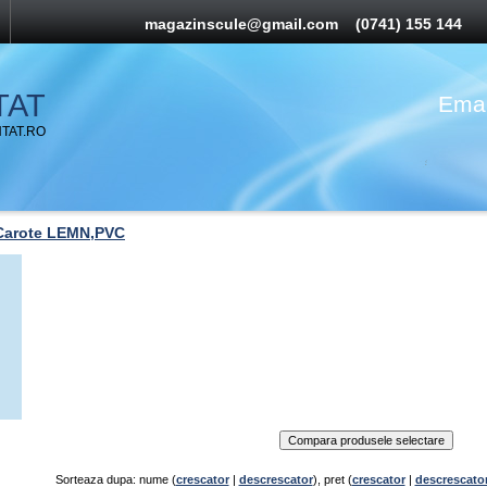
magazinscule@gmail.com
(0741) 155 144
TAT
Emai
TAT.RO
Carote LEMN,PVC
Sorteaza dupa: nume (
crescator
|
descrescator
), pret (
crescator
|
descrescato