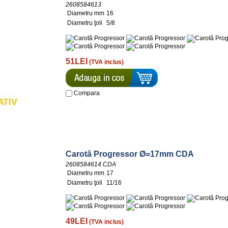
2608584613
Diametru mm
16
Diametru ţoli
5/8
51LEI
(TVA inclus)
Compara
Carotă Progressor Ø=17mm CDA
2608584614 CDA
Diametru mm
17
Diametru ţoli
11/16
49LEI
(TVA inclus)