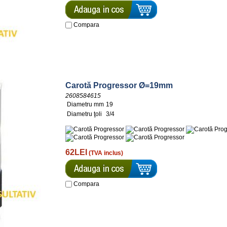
Compara
Carotă Progressor Ø=19mm
2608584615
Diametru mm
19
Diametru ţoli
3/4
62LEI
(TVA inclus)
Compara