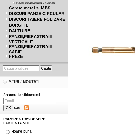
Masini electrice pentru carotare
Carote metal si MBS
DISCURI,PANZE,CIRCULAR
DISCURI,TAIERE,POLIZARE
BURGHIE
DALTUIRE
PANZE,FIERASTRAIE
VERTICALE
PANZE,FIERASTRAIE
SABIE
FREZE
STIRI / NOUTATI
Abonare la stiri/noutati:
sau
PAREREA DVS DESPRE
EFICIENTA SITE
-foarte buna