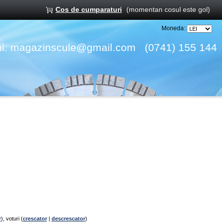
Cos de cumparaturi
(momentan cosul este gol)
Moneda:
l:
magazinscule@gmail.com
(0741) 155 144
r
), voturi (
crescator
|
descrescator
)