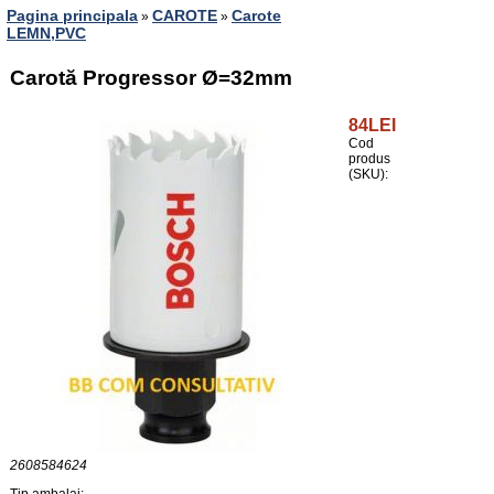
Pagina principala
CAROTE
Carote
»
»
LEMN,PVC
Carotă Progressor Ø=32mm
84LEI
Cod
produs
(SKU):
2608584624