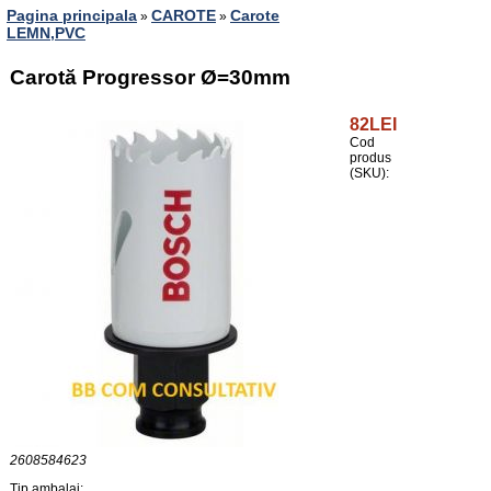
Pagina principala
CAROTE
Carote
»
»
LEMN,PVC
Carotă Progressor Ø=30mm
82LEI
Cod
produs
(SKU):
2608584623
Tip ambalaj: