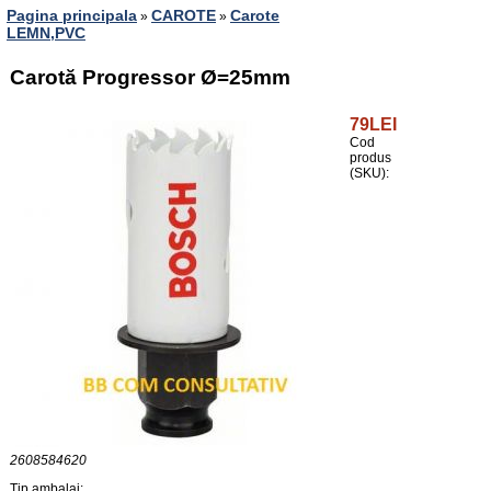
Pagina principala
CAROTE
Carote
»
»
LEMN,PVC
Carotă Progressor Ø=25mm
79LEI
Cod
produs
(SKU):
2608584620
Tip ambalaj: