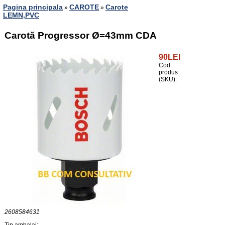
Pagina principala
CAROTE
Carote
»
»
LEMN,PVC
Carotă Progressor Ø=43mm CDA
90LEI
Cod
produs
(SKU):
2608584631