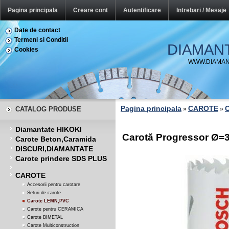
Pagina principala
Creare cont
Autentificare
Intrebari / Mesaje
Date de contact
Termeni si Conditii
DIAMAN
Cookies
WWW.DIAMAN
Pagina principala
CAROTE
CATALOG PRODUSE
»
»
Diamantate HIKOKI
Carotă Progressor Ø
Carote Beton,Caramida
DISCURI,DIAMANTATE
Carote prindere SDS PLUS
CAROTE
Accesorii pentru carotare
Seturi de carote
Carote LEMN,PVC
Carote pentru CERAMICA
Carote BIMETAL
Carote Multiconstruction