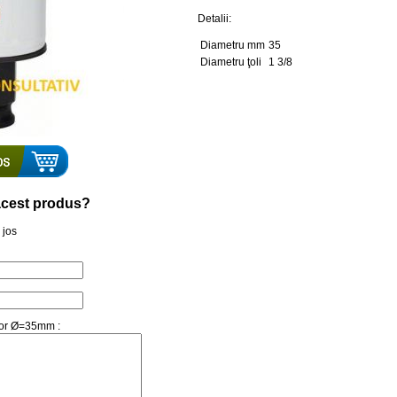
Detalii:
Diametru mm
35
Diametru ţoli
1 3/8
a acest produs?
 jos
ssor Ø=35mm :