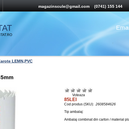
magazinscule@gmail.com
(0741) 155 144
TAT
Emai
TAT.RO
Carote LEMN,PVC
=35mm
Voteaza
85LEI
Cod produs (SKU):
2608584626
Tip ambalaj:
Ambalaj combinat din carton / material plas