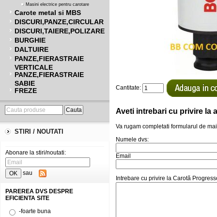
Masini electrice pentru carotare
Carote metal si MBS
DISCURI,PANZE,CIRCULAR
DISCURI,TAIERE,POLIZARE
BURGHIE
DALTUIRE
PANZE,FIERASTRAIE
VERTICALE
PANZE,FIERASTRAIE
SABIE
Cantitate:
FREZE
Aveti intrebari cu privire l
Va rugam completati formularul de mai
STIRI / NOUTATI
Numele dvs:
Abonare la stiri/noutati:
Email
sau
Intrebare cu privire la Carotă Progre
PAREREA DVS DESPRE
EFICIENTA SITE
-foarte buna