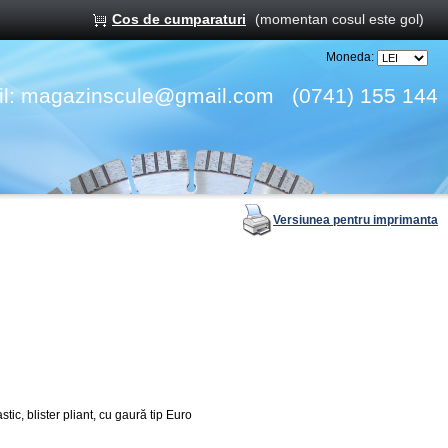
Cos de cumparaturi
(momentan cosul este gol)
Moneda:
l:
magazinscule@gmail.com
(0741) 155 144
Versiunea pentru imprimanta
tic, blister pliant, cu gaură tip Euro